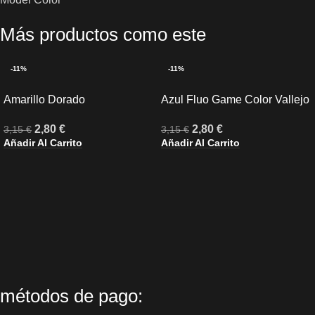
Más productos como este
-11%
-11%
Amarillo Dorado
Azul Fluo Game Color Vallejo
2,80
€
2,80
€
3,15
€
3,15
€
Añadir Al Carrito
Añadir Al Carrito
métodos de pago: