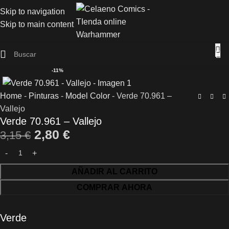
Skip to navigation
Skip to main content
-11%
Home
-
Pinturas
-
Model Color
-
Verde 70.961 –
Vallejo
Verde 70.961 – Vallejo
2,80
€
3,15
€
AÑADIR AL CARRITO
COMPRAR AHORA
Verde