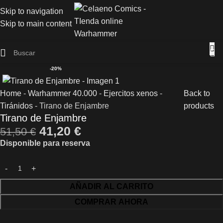
Skip to navigation
Skip to main content
-20%
Home
-
Warhammer 40.000
-
Ejercitos xenos
-
Back to
Tiránidos
-
Tirano de Enjambre
products
Tirano de Enjambre
41,20
€
51,50
€
Disponible para reserva
AÑADIR AL CARRITO
COMPRAR AHORA