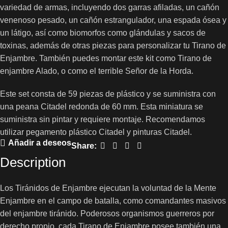
variedad de armas, incluyendo dos garras afiladas, un cañón
venenoso pesado, un cañón estrangulador, una espada ósea y
un látigo, así como biomorfos como glándulas y sacos de
toxinas, además de otras piezas para personalizar tu Tirano de
Enjambre. También puedes montar este kit como Tirano de
enjambre Alado, o como el terrible Señor de la Horda.
Este set consta de 59 piezas de plástico y se suministra con
una peana Citadel redonda de 60 mm. Esta miniatura se
suministra sin pintar y requiere montaje. Recomendamos
utilizar pegamento plástico Citadel y pinturas Citadel.
Añadir a deseos
Share:
Description
Los Tiránidos de Enjambre ejecutan la voluntad de la Mente
Enjambre en el campo de batalla, como comandantes masivos
del enjambre tiránido. Poderosos organismos guerreros por
derecho propio, cada Tirano de Enjambre posee también una