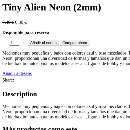
original
actual
Tiny Alien Neon (2mm)
era:
es:
7,40 €.
6,30 €.
El
El
7,40
€
6,30
€
precio
precio
Disponible para reserva
original
actual
era:
es:
Tiny Alien Neon (2mm) cantidad
7,40 €.
6,30 €.
Añadir al carrito
Comprar ahora
Mechones muy pequeños y bajos con colores azul y rosa mezclados, lo
Neon, proporcionan una diversidad de formas y tamaños que dan un det
de hierba diminutos para tus modelos a escala, figuras de hobby y dio
Añadir a deseos
Share:
Description
Mechones muy pequeños y bajos con colores azul y rosa mezclados, lo
Neon, proporcionan una diversidad de formas y tamaños que dan un det
de hierba diminutos para tus modelos a escala, figuras de hobby y dio
Más productos como este