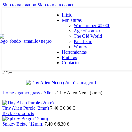
Skip to navigation
Skip to main content
Inicio
Miniaturas
Warhammer 40.000
Age of sigmar
The Old World
Kill Team
Warcry
Herramientas
Pinturas
Contacto
-15%
Home
-
gamer grass
-
Alien
-
Tiny Alien Neon (2mm)
El
El
Tiny Alien Purple (2mm)
7,40
€
6,30
€
precio
precio
Back to products
original
actual
El
era:
El
es:
Spikey Beige (12mm)
7,40
€
6,30
€
precio
7,40 €.
precio
6,30 €.