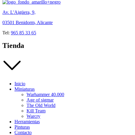
Av. L'Aigüera, 9,
03501 Benidorm, Alicante
Tel:
965 85 33 65
Tienda
Inicio
Miniaturas
Warhammer 40.000
Age of sigmar
The Old World
Kill Team
Warcry
Herramientas
Pinturas
Contacto