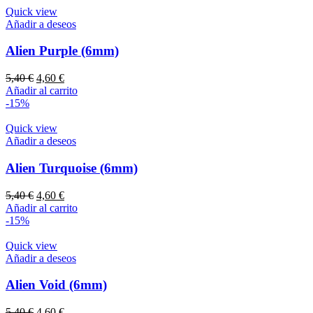
5,40 €.
4,60 €.
Quick view
Añadir a deseos
Alien Purple (6mm)
El
El
5,40
€
4,60
€
precio
precio
Añadir al carrito
original
actual
-15%
era:
es:
5,40 €.
4,60 €.
Quick view
Añadir a deseos
Alien Turquoise (6mm)
El
El
5,40
€
4,60
€
precio
precio
Añadir al carrito
original
actual
-15%
era:
es:
5,40 €.
4,60 €.
Quick view
Añadir a deseos
Alien Void (6mm)
El
El
5,40
€
4,60
€