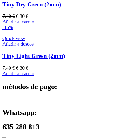
Tiny Dry Green (2mm)
El
El
7,40
€
6,30
€
precio
precio
Añadir al carrito
original
actual
-15%
era:
es:
7,40 €.
6,30 €.
Quick view
Añadir a deseos
Tiny Light Green (2mm)
El
El
7,40
€
6,30
€
precio
precio
Añadir al carrito
original
actual
era:
es:
métodos de pago:
7,40 €.
6,30 €.
Whatsapp:
635 288 813