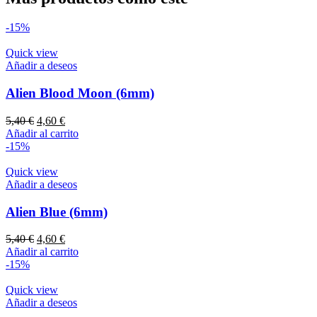
-15%
Quick view
Añadir a deseos
Alien Blood Moon (6mm)
El
El
5,40
€
4,60
€
precio
precio
Añadir al carrito
original
actual
-15%
era:
es:
5,40 €.
4,60 €.
Quick view
Añadir a deseos
Alien Blue (6mm)
El
El
5,40
€
4,60
€
precio
precio
Añadir al carrito
original
actual
-15%
era:
es:
5,40 €.
4,60 €.
Quick view
Añadir a deseos