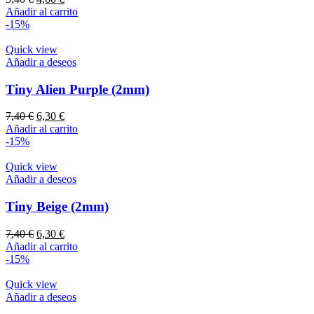
precio
precio
Añadir al carrito
original
actual
-15%
era:
es:
5,40 €.
4,60 €.
Quick view
Añadir a deseos
Tiny Alien Purple (2mm)
El
El
7,40
€
6,30
€
precio
precio
Añadir al carrito
original
actual
-15%
era:
es:
7,40 €.
6,30 €.
Quick view
Añadir a deseos
Tiny Beige (2mm)
El
El
7,40
€
6,30
€
precio
precio
Añadir al carrito
original
actual
-15%
era:
es:
7,40 €.
6,30 €.
Quick view
Añadir a deseos