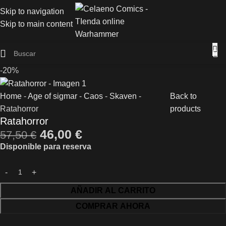
Skip to navigation
Skip to main content
-20%
Home
-
Age of sigmar
-
Caos
-
Skaven
-
Back to
Ratahorror
products
Ratahorror
46,00
€
57,50
€
Disponible para reserva
AÑADIR AL CARRITO
COMPRAR AHORA