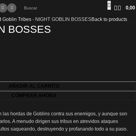
0,0
 Goblin Tribes
-
NIGHT GOBLIN BOSSES
Back to products
IN BOSSES
AÑADIR AL CARRITO
COMPRAR AHORA
n las hordas de Goblins contra sus enemigos, y aunque son
los. A menudo dirigen sus tribus en atrevidos ataques
cultos saqueando, destruyendo y profanando todo a su paso.