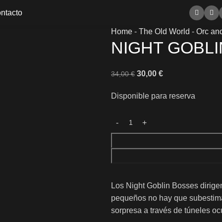
ntacto
Home
-
The Old World
-
Orc and
NIGHT GOBL
30,00
€
34,00
€
Disponible para reserva
Los Night Goblin Bosses dirige
pequeños no hay que subestimar
sorpresa a través de túneles o