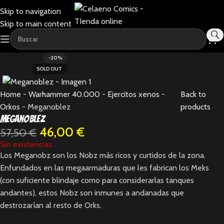
Skip to navigation
Skip to main content
-20%
SOLD OUT
Home
-
Warhammer 40.000
-
Ejercitos xenos
-
Back to
Orkos
-
Meganoblez
products
Meganoblez
46,00
€
57,50
€
Sin existencias
Los Meganobz son los Nobz más ricos y curtidos de la zona.
Enfundados en las megaarmaduras que les fabrican los Meks
(con suficiente blindaje como para considerarlas tanques
andantes), estos Nobz son inmunes a andanadas que
destrozarían al resto de Orks.