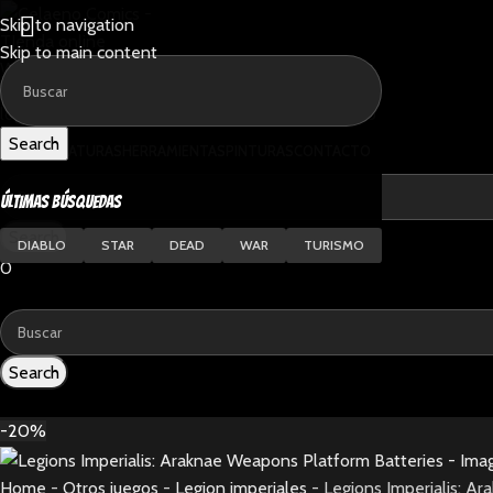
Skip to navigation
Skip to main content
Search
INICIO
MINIATURAS
HERRAMIENTAS
PINTURAS
CONTACTO
ÚLTIMAS BÚSQUEDAS
Search
DIABLO
STAR
DEAD
WAR
TURISMO
0
0
items
0,00
€
Search
0
items
-20%
Home
-
Otros juegos
-
Legion imperiales
-
Legions Imperialis: A