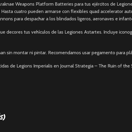
aknae Weapons Platform Batteries para tus ejércitos de Legiones
Hasta cuatro pueden armarse con flexibles quad accelerator autoc
r cannons para despachar a los blindados ligeros, aeronaves e infa
que decores tus vehículos de las Legiones Astartes. Incluye icono
ionan sin montar ni pintar. Recomendamos usar pegamento para plás
tidas de Legions Imperialis en
Journal Strategia – The Ruin of th
és)