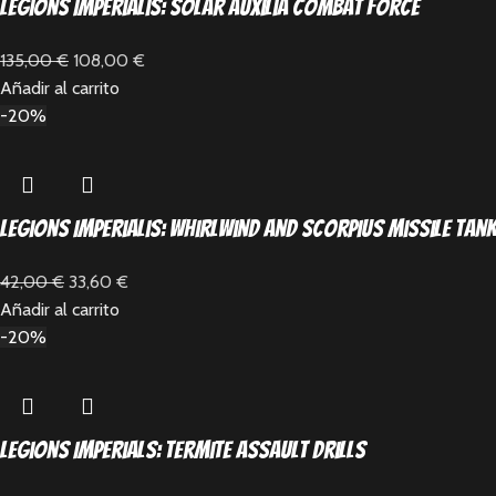
Legions Imperialis: Solar Auxilia Combat Force
135,00
€
108,00
€
Añadir al carrito
-20%
Legions Imperialis: Whirlwind and Scorpius Missile Ta
42,00
€
33,60
€
Añadir al carrito
-20%
Legions Imperials: Termite Assault Drills