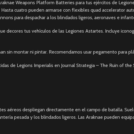
aknae Weapons Platform Batteries para tus ejércitos de Legiones
Hasta cuatro pueden armarse con flexibles quad accelerator autoc
r cannons para despachar a los blindados ligeros, aeronaves e infa
que decores tus vehículos de las Legiones Astartes. Incluye icono
ionan sin montar ni pintar. Recomendamos usar pegamento para plás
tidas de Legions Imperialis en
Journal Strategia – The Ruin of th
ortes aéreos despliegan directamente en el campo de batalla. Su
fantería pesada y los blindados ligeros. Las Araknae pueden equip