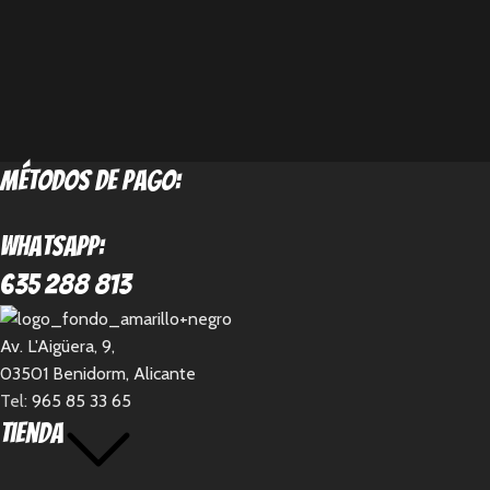
métodos de pago:
Whatsapp:
635 288 813
Av. L'Aigüera, 9,
03501 Benidorm, Alicante
Tel:
965 85 33 65
Tienda