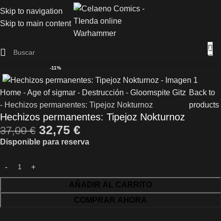
Skip to navigation
Skip to main content
-11%
Home
-
Age of sigmar
-
Destrucción
-
Gloomspite Gitz
Back to
-
Hechizos permanentes: Tipejoz Nokturnoz
products
Hechizos permanentes: Tipejoz Nokturnoz
32,75
€
37,00
€
Disponible para reserva
AÑADIR AL CARRITO
COMPRAR AHORA