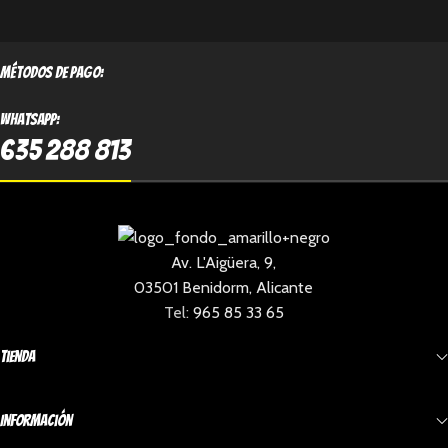
métodos de pago:
Whatsapp:
635 288 813
Av. L'Aigüera, 9,
03501 Benidorm, Alicante
Tel:
965 85 33 65
Tienda
Información