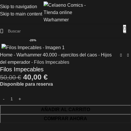
Skip to navigation
Skip to main content
-20%
Home
-
Warhammer 40.000
-
ejercitos del caos
-
Hijos
del emperador
-
Filos Impecables
Filos Impecables
40,00
€
50,00
€
Disponible para reserva
AÑADIR AL CARRITO
COMPRAR AHORA