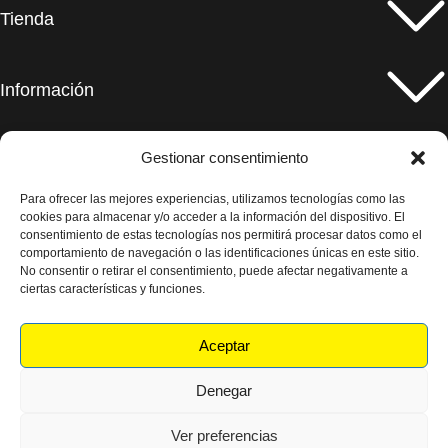
Tienda
Información
Gestionar consentimiento
Social
Para ofrecer las mejores experiencias, utilizamos tecnologías como las
Celaeno Comics - Todos los derechos reservados
cookies para almacenar y/o acceder a la información del dispositivo. El
consentimiento de estas tecnologías nos permitirá procesar datos como el
POLÍTICA DE PRIVACIDAD
ENVÍOS Y DEVOLUCIONES
comportamiento de navegación o las identificaciones únicas en este sitio.
No consentir o retirar el consentimiento, puede afectar negativamente a
CONDICIONES GENERALES
POLÍTICA DE COOKIES
AVISO LEGAL
ciertas características y funciones.
DECLARACIÓN DE ACCESIBILIDAD
Aceptar
Shop
Denegar
Wishlist
Ver preferencias
Cart