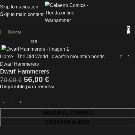
Skip to navigation
Skip to main content
-20%
Home
-
The Old World
-
dwarfen mountain honds
-
Dwarf Hammerers
Dwarf Hammerers
56,00
€
70,00
€
Disponible para reserva
AÑADIR AL CARRITO
COMPRAR AHORA