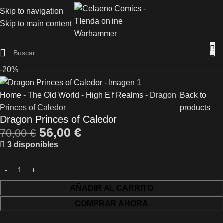
Skip to navigation
Skip to main content
-20%
Home
-
The Old World
-
High Elf Realms
-
Dragon
Back to
Princes of Caledor
products
Dragon Princes of Caledor
56,00
€
70,00
€
3 disponibles
AÑADIR AL CARRITO
COMPRAR AHORA