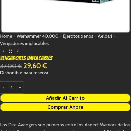
Home
-
Warhammer 40.000
-
Ejercitos xenos
-
Aeldari
-
Vengadores implacables
Vengadores implacables
29,60
€
37,00
€
Disponible para reserva
Añadir Al Carrito
Comprar Ahora
Los Dire Avengers son primeros entre los Aspect Warriors de los