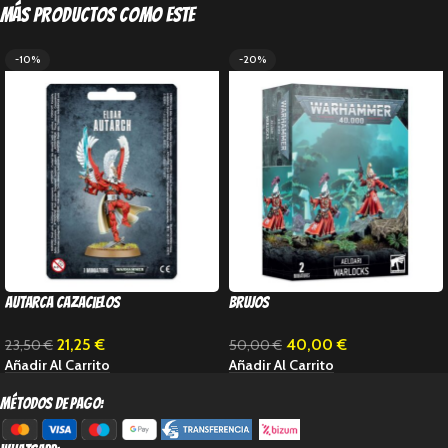
Más productos como este
-10%
-20%
Autarca cazacielos
Brujos
21,25
€
40,00
€
23,50
€
50,00
€
Añadir Al Carrito
Añadir Al Carrito
métodos de pago: