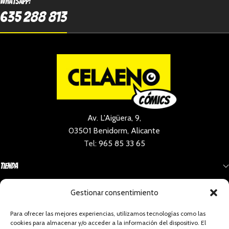
Whatsapp:
635 288 813
Av. L'Aigüera, 9,
03501 Benidorm, Alicante
Tel:
965 85 33 65
Tienda
Gestionar consentimiento
Información
Para ofrecer las mejores experiencias, utilizamos tecnologías como las
cookies para almacenar y/o acceder a la información del dispositivo. El