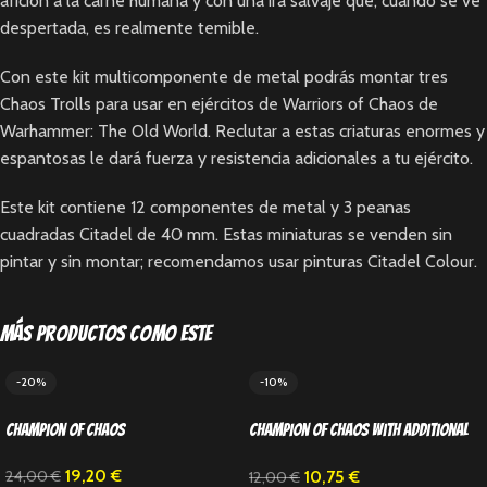
afición a la carne humana y con una ira salvaje que, cuando se ve
despertada, es realmente temible.
Con este kit multicomponente de metal podrás montar tres
Chaos Trolls para usar en ejércitos de Warriors of Chaos de
Warhammer: The Old World. Reclutar a estas criaturas enormes y
espantosas le dará fuerza y resistencia adicionales a tu ejército.
Este kit contiene 12 componentes de metal y 3 peanas
cuadradas Citadel de 40 mm. Estas miniaturas se venden sin
pintar y sin montar; recomendamos usar pinturas Citadel Colour.
Más productos como este
-20%
-10%
Champion of Chaos
Champion of Chaos with Additional
Hand Weapon
19,20
€
10,75
€
24,00
€
12,00
€