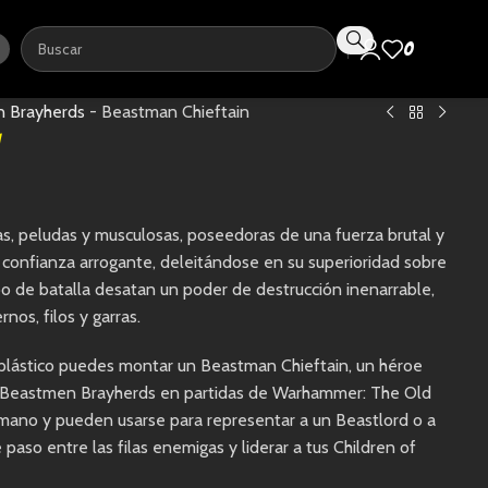
0
0,0
 Brayherds
-
Beastman Chieftain
as, peludas y musculosas, poseedoras de una fuerza brutal y
 confianza arrogante, deleitándose en su superioridad sobre
mpo de batalla desatan un poder de destrucción inenarrable,
os, filos y garras.
plástico puedes montar un Beastman Chieftain, un héroe
 de Beastmen Brayherds en partidas de Warhammer: The Old
mano y pueden usarse para representar a un Beastlord o a
 paso entre las filas enemigas y liderar a tus Children of