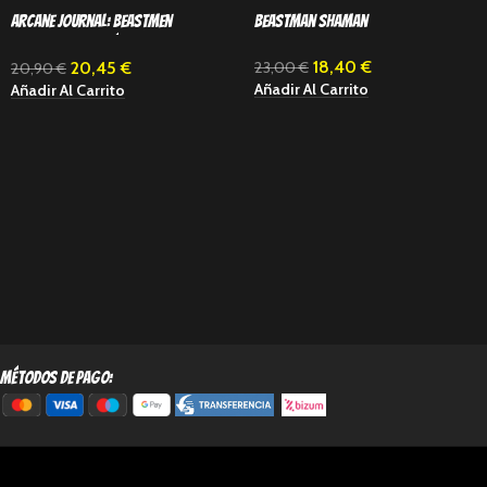
Arcane Journal: Beastmen
Beastman Shaman
Brayherds (Inglés)
18,40
€
20,45
€
23,00
€
20,90
€
Añadir Al Carrito
Añadir Al Carrito
métodos de pago: