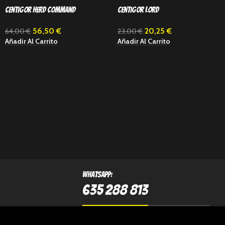
Centigor Herd Command
Centigor Lord
56,50
€
20,25
€
64,00
€
23,00
€
Añadir Al Carrito
Añadir Al Carrito
Whatsapp:
635 288 813