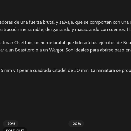
edoras de una fuerza brutal y salvaje, que se comportan con una 
strucción inenarrable, desgarrando y masacrando con cuernos, filo
tman Chieftain, un héroe brutal que liderará tus ejércitos de 
 un Beastlord o a un Wargor. Son ideales para abrirse paso entre 
de 25 mm y 1 peana cuadrada Citadel de 30 mm. La miniatura se p
-20%
-20%
SOLD OUT