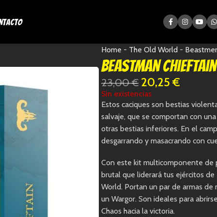
ntacto
Home
-
The Old World
-
Beastmen
Beastman Chieftain
20,25
€
23,00
€
Sin existencias
Estos caciques son bestias violent
salvaje, que se comportan con una
otras bestias inferiores. En el ca
desgarrando y masacrando con cuern
Con este kit multicomponente de 
brutal que liderará tus ejércitos
World. Portan un par de armas de 
un Wargor. Son ideales para abrirse
Chaos hacia la victoria.