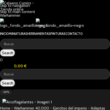
Skip to navigation
Skip to main content
INICIO
MINIATURAS
HERRAMIENTAS
PINTURAS
CONTACTO
Search
0
0
items
0,00
€
Search
0
items
-20%
Home
-
Warhammer 40.000
-
Ejercitos del imperio
-
Adeptas