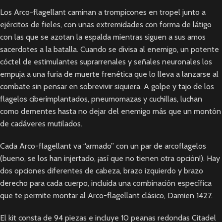
Los Arco-flagellant caminan a trompicones en tropel junto a
ejércitos de fieles, con unas extremidades con forma de látigo
con las que se azotan la espalda mientras siguen a sus amos
sacerdotes a la batalla. Cuando se divisa al enemigo, un potente
cóctel de estimulantes suprarrenales y señales neuronales los
empuja a una furia de muerte frenética que lo lleva a lanzarse al
combate sin pensar en sobrevivir siquiera. A golpe y tajo de los
flagelos ciberimplantados, pneumomazas y cuchillas, luchan
como dementes hasta no dejar del enemigo más que un montón
de cadáveres mutilados.
Cada Arco-flagellant va “armado” con un par de arcoflagelos
(bueno, se los han injertado, ¡así que no tienen otra opción!). Hay
dos opciones diferentes de cabeza, brazo izquierdo y brazo
derecho para cada cuerpo, incluida una combinación específica
que te permite montar al Arco-flagellant clásico, Damien 1427.
El kit consta de 94 piezas e incluye 10 peanas redondas Citadel