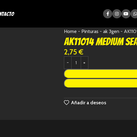
ntacto
Home
-
Pinturas
-
ak 3gen
-
AK11
AK11014 MEDIUM SE
2,75
€
Añadir a deseos