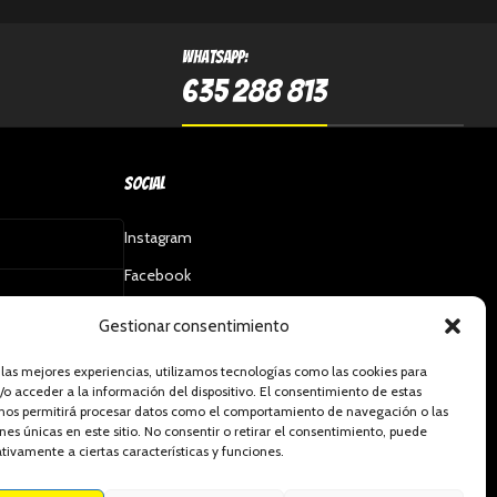
Whatsapp:
635 288 813
Social
Instagram
Facebook
Gestionar consentimiento
 las mejores experiencias, utilizamos tecnologías como las cookies para
o acceder a la información del dispositivo. El consentimiento de estas
 nos permitirá procesar datos como el comportamiento de navegación o las
ones únicas en este sitio. No consentir o retirar el consentimiento, puede
tivamente a ciertas características y funciones.