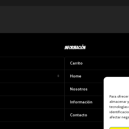
Información
Carrito
Home
Nosotros
Para ofrecer
almacenar y/
Información
tecnologías
identificaci
Contacto
afectar nega