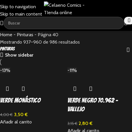
Skip to navigation
Skip to main content
Home
-
Pinturas
-
Página 40
Mostrando 937–960 de 986 resultados
Pinturas
Show sidebar
-13%
-11%
Verde Monástico
Verde Negro 70.962 –
Vallejo
3,50
€
4,00
€
Añadir al carrito
2,80
€
3,15
€
Añadir al carrito