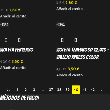
2,80
€
3,15
€
Añadir al carrito
2,80
€
3,15
€
Añadir al carrito
-13%
-13%
Violeta Perverso
Violeta tenebroso 72.410 –
Vallejo Xpress Color
3,50
€
4,00
€
Añadir al carrito
3,50
€
4,00
€
Añadir al carrito
←
1
2
3
…
37
38
39
40
41
42
→
métodos de pago: