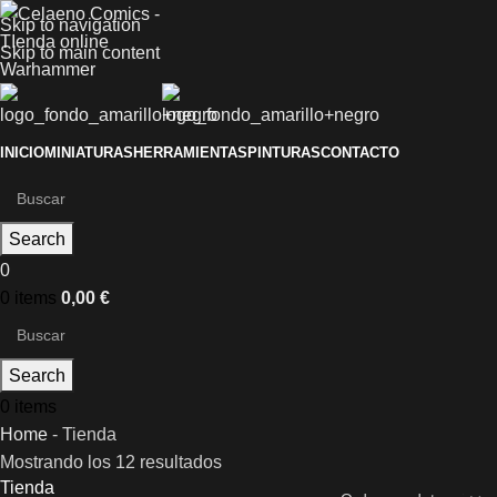
Skip to navigation
Skip to main content
INICIO
MINIATURAS
HERRAMIENTAS
PINTURAS
CONTACTO
Search
0
0
items
0,00
€
Search
0
items
Home
-
Tienda
Mostrando los 12 resultados
Tienda