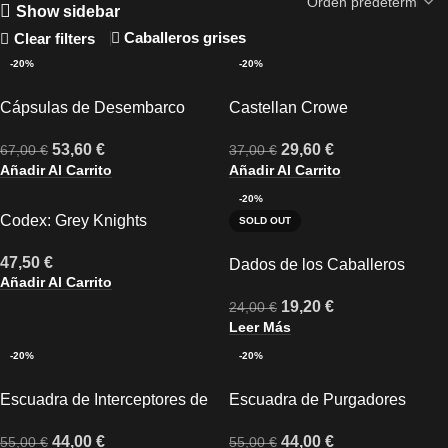
Show sidebar
Caballeros grises
Clear filters
-20%
-20%
Cápsulas de Desembarco
Castellan Crowe
53,60
€
29,60
€
67,00
€
37,00
€
Añadir Al Carrito
Añadir Al Carrito
-20%
Codex: Grey Knights
SOLD OUT
47,50
€
Dados de los Caballeros
Añadir Al Carrito
Grises
19,20
€
24,00
€
Leer Más
-20%
-20%
Escuadra de Interceptores de
Escuadra de Purgadores
los Caballeros Grises
44,00
€
44,00
€
55,00
€
55,00
€