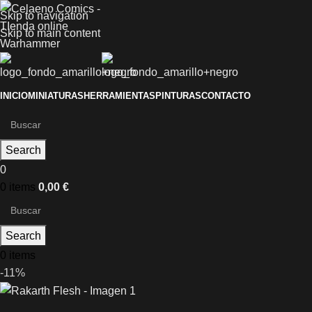
Skip to navigation
Skip to main content
INICIO
MINIATURAS
HERRAMIENTAS
PINTURAS
CONTACTO
Search
0
0
items
0,00
€
Search
0
items
-11%