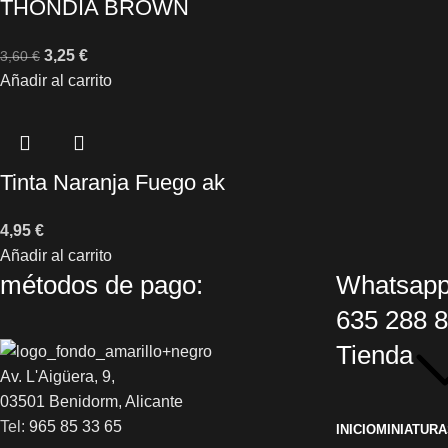
THONDIA BROWN
3,25
€
3,60
€
Añadir al carrito
Tinta Naranja Fuego ak
4,95
€
Añadir al carrito
métodos de pago:
Whatsapp
635 288 
Tienda
Av. L'Aigüera, 9,
03501 Benidorm, Alicante
Tel:
965 85 33 65
INICIO
MINIATURA