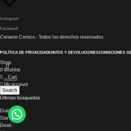
Instagram
Facebook
Celaeno Comics - Todos los derechos reservados
POLÍTICA DE PRIVACIDAD
ENVÍOS Y DEVOLUCIONES
CONDICIONES G
Shop
0
Wishlist
0
Cart
My account
Search
Últimas búsquedas
Diablo
Star
Dead