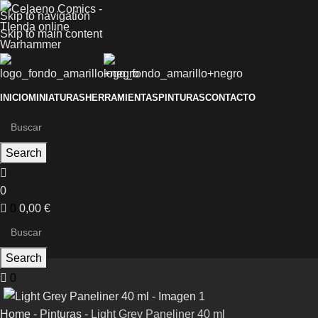
Skip to navigation
Skip to main content
INICIO
MINIATURAS
HERRAMIENTAS
PINTURAS
CONTACTO
Search
0
0
0,00
€
Search
0
Home
-
Pinturas
-
Light Grey Paneliner 40 ml