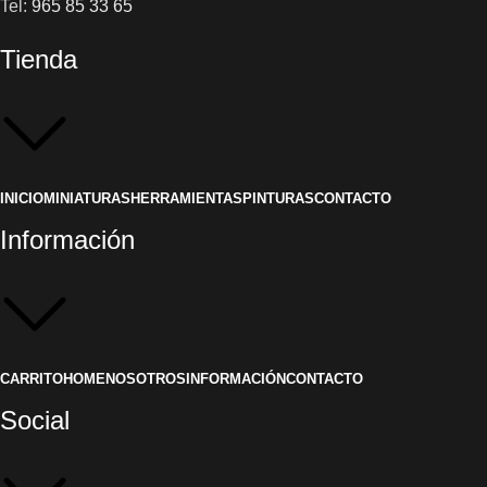
Tel:
965 85 33 65
Tienda
INICIO
MINIATURAS
HERRAMIENTAS
PINTURAS
CONTACTO
Información
CARRITO
HOME
NOSOTROS
INFORMACIÓN
CONTACTO
Social