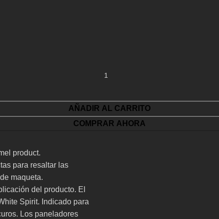
AÑADIR AL CARRITO
COMPRAR AHORA
mel product.
tas para resaltar las
o de maqueta.
plicación del producto. El
hite Spirit. Indicado para
curos. Los paneladores