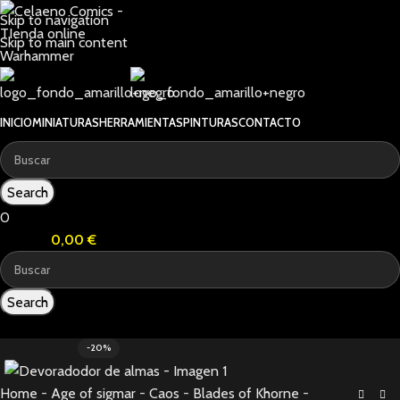
Skip to navigation
Skip to main content
INICIO
MINIATURAS
HERRAMIENTAS
PINTURAS
CONTACTO
Search
0
0
items
0,00
€
Search
0
items
-20%
Home
-
Age of sigmar
-
Caos
-
Blades of Khorne
-