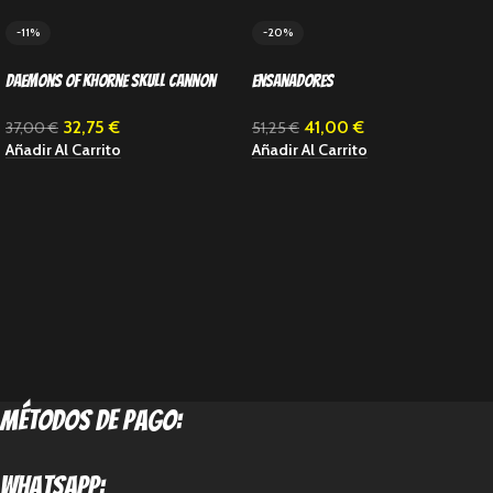
-11%
-20%
Daemons Of Khorne Skull Cannon
Ensanadores
32,75
€
41,00
€
37,00
€
51,25
€
Añadir Al Carrito
Añadir Al Carrito
métodos de pago:
Whatsapp: