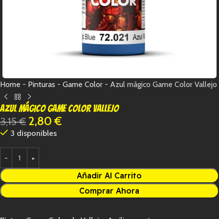
Home
-
Pinturas
-
Game Color
-
Azul mágico Game Color Vallejo
Azul mágico Game Color Vallejo
2,80
€
3,15
€
3 disponibles
Añadir Al Carrito
Comprar Ahora