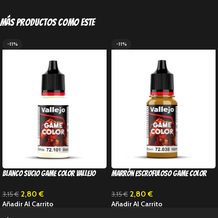
Más productos como este
-11%
-11%
Blanco Sucio Game Color Vallejo
Marrón escrofuloso Game Color
Vallejo
2,80
€
2,80
€
3,15
€
3,15
€
Añadir Al Carrito
Añadir Al Carrito