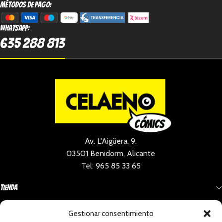
métodos de pago:
Whatsapp:
635 288 813
Av. L'Aigüera, 9,
03501 Benidorm, Alicante
Tel:
965 85 33 65
Tienda
Gestionar consentimiento
Información