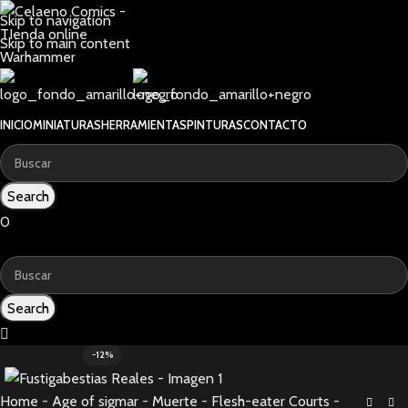
Skip to navigation
Skip to main content
INICIO
MINIATURAS
HERRAMIENTAS
PINTURAS
CONTACTO
Search
0
0
0,00
€
Search
0
-12%
Home
-
Age of sigmar
-
Muerte
-
Flesh-eater Courts
-