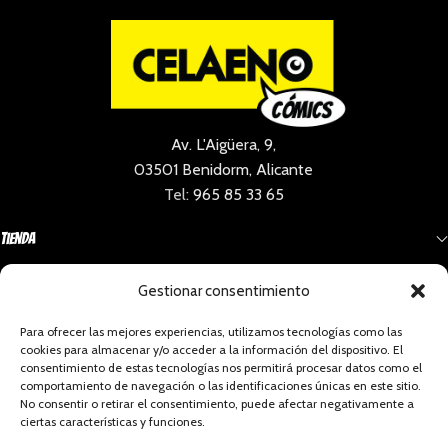
Av. L'Aigüera, 9,
03501 Benidorm, Alicante
Tel:
965 85 33 65
Tienda
Gestionar consentimiento
Información
Para ofrecer las mejores experiencias, utilizamos tecnologías como las
cookies para almacenar y/o acceder a la información del dispositivo. El
Social
consentimiento de estas tecnologías nos permitirá procesar datos como el
comportamiento de navegación o las identificaciones únicas en este sitio.
No consentir o retirar el consentimiento, puede afectar negativamente a
ciertas características y funciones.