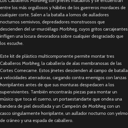
Los Caballeros Morbheg son jinetes macabros y se encuentran
entre los más orgullosos y hábiles de los guerreros mordaces de
cualquier corte. Salen a la batalla a lomos de aulladores
nocturnos semivivos, depredadores monstruosos que
descienden del ur-murciélago Morbheg, cuyos gritos carcajeantes
infligen una locura devoradora sobre cualquier desgraciado que
los escuche.
Este kit de plástico multicomponente permite montar tres
Caballeros Morbheg, la caballería de alas membranosas de las
Cortes Comecarne. Estos jinetes descienden al campo de batalla
a velocidades aterradoras, cargando contra enemigos con lanzas
horripilantes antes de que sus monturas despedacen a los
supervivientes. También encontrarás piezas para montar un
músico que toca el cuerno, un portaestandarte que ondea una
bandera de piel desollada y un Campeón de Morbheg con un
casco singularmente horripilante, un aullador nocturno con yelmo
de cráneo y una espada de caballero.