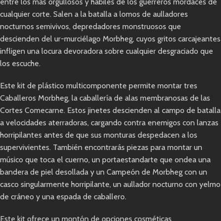
entre los más orgullosos y hábiles de los guerreros mordaces de
cualquier corte. Salen a la batalla a lomos de aulladores
nocturnos semivivos, depredadores monstruosos que
descienden del ur-murciélago Morbheg, cuyos gritos carcajeantes
infligen una locura devoradora sobre cualquier desgraciado que
los escuche.
Este kit de plástico multicomponente permite montar tres
Caballeros Morbheg, la caballería de alas membranosas de las
Cortes Comecarne. Estos jinetes descienden al campo de batalla
a velocidades aterradoras, cargando contra enemigos con lanzas
horripilantes antes de que sus monturas despedacen a los
supervivientes. También encontrarás piezas para montar un
músico que toca el cuerno, un portaestandarte que ondea una
bandera de piel desollada y un Campeón de Morbheg con un
casco singularmente horripilante, un aullador nocturno con yelmo
de cráneo y una espada de caballero.
Este kit ofrece un montón de opciones cosméticas