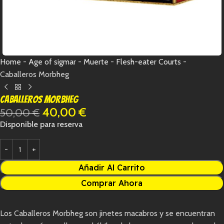
Home
-
Age of sigmar
-
Muerte
-
Flesh-eater Courts
-
Caballeros Morbheg
Caballeros Morbheg
40,00
€
50,00
€
Disponible para reserva
Añadir Al Carrito
Comprar Ahora
Los Caballeros Morbheg son jinetes macabros y se encuentran