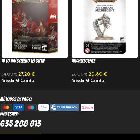
Alto Halconero Felgryn
archiregente
27,20
€
20,80
€
34,00
€
26,00
€
Añadir Al Carrito
Añadir Al Carrito
métodos de pago:
Whatsapp:
635 288 813