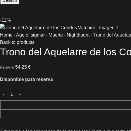
Search
-12%
Home
-
Age of sigmar
-
Muerte
-
Nighthaunt
-
Trono del Aquelar
Back to products
Trono del Aquelarre de los 
54,25
€
61,50
€
Disponible para reserva