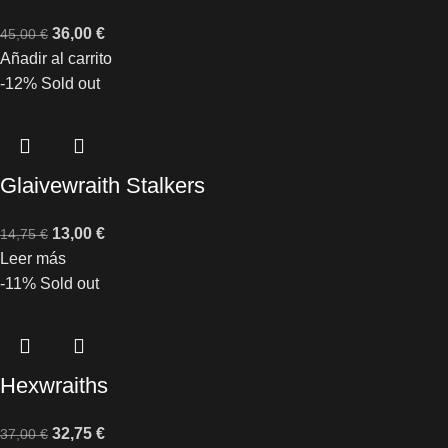
36,00
€
45,00
€
Añadir al carrito
-12%
Sold out
Glaivewraith Stalkers
13,00
€
14,75
€
Leer más
-11%
Sold out
Hexwraiths
32,75
€
37,00
€