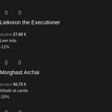
Liekoron the Executioner
27,80
€
31,50
€
Leer más
-12%
Morghast Archai
50,75
€
57,50
€
Añadir al carrito
-20%