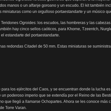
 dos manos o un alfanje goroano y un escudo. El kit también i
s miniaturas como un orgulloso portaestandarte y un músico que
 Teridones Ogroides: los escudos, las hombreras y las cabezas 
También hay cinco sellos caóticos, para Khorne, Tzeentch, Nurg
 el estandarte del portaestandarte.
eanas redondas Citadel de 50 mm. Estas miniaturas se suministr
ara los ejércitos del Caos, y se encuentran donde la lucha es 
 un poderoso imperio que se extendía por el Reino de las Bestia
eino que llegó a llamarse Ochopartes. Ahora se les conoce más
de Torre Varan.