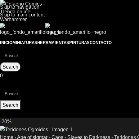
Skip to navigation
Skip to main content
INICIO
MINIATURAS
HERRAMIENTAS
PINTURAS
CONTACTO
Search
0
0
items
0,00
€
Search
0
items
-20%
Home
-
Age of sigmar
-
Caos
-
Slaves to Darkness
-
Teridones 