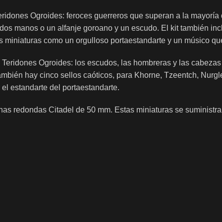
eridones Ogroides: feroces guerreros que superan a la mayoría
 dos manos o un alfanje goroano y un escudo. El kit también i
s miniaturas como un orgulloso portaestandarte y un músico que
 Teridones Ogroides: los escudos, las hombreras y las cabezas 
También hay cinco sellos caóticos, para Khorne, Tzeentch, Nurg
 el estandarte del portaestandarte.
eanas redondas Citadel de 50 mm. Estas miniaturas se suministr