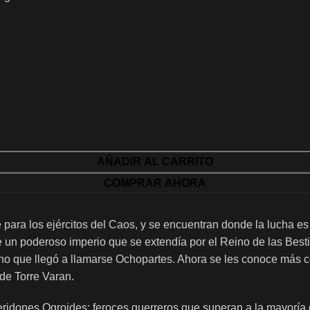
AÑADIR AL CARRITO
COMPRAR AHORA
ara los ejércitos del Caos, y se encuentran donde la lucha es 
 un poderoso imperio que se extendía por el Reino de las Bestia
eino que llegó a llamarse Ochopartes. Ahora se les conoce más
de Torre Varan.
eridones Ogroides: feroces guerreros que superan a la mayoría