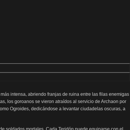
más intensa, abriendo franjas de ruina entre las filas enemigas
s, los goroanos se vieron atraídos al servicio de Archaon por
 como Ogroides, dedicándose a levantar ciudadelas oscuras, a
 de soldados mortales. Cada Teridón puede equiparse con el