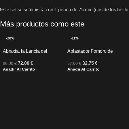
Este set se suministra con 1 peana de 75 mm (dos de los hech
Más productos como este
-20%
-11%
Abraxia, la Lancia del
Aplastador Fomoroide
Prescelto Eterno
32,75
€
72,00
€
37,00
€
90,00
€
Añadir Al Carrito
Añadir Al Carrito