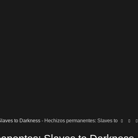
Slaves to Darkness
-
Hechizos permanentes: Slaves to