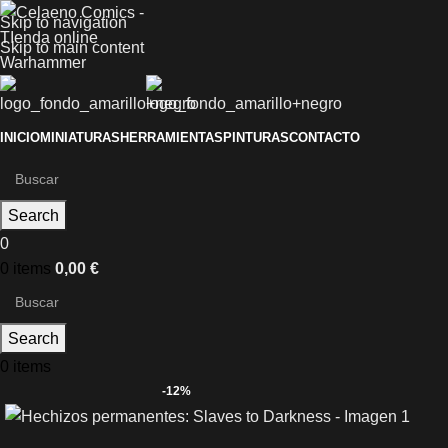
Skip to navigation
Skip to main content
INICIO
MINIATURAS
HERRAMIENTAS
PINTURAS
CONTACTO
Search
0
0
items
0,00
€
Search
0
items
-12%