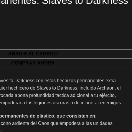
anentes: Slaves to Darkness
AÑADIR AL CARRITO
COMPRAR AHORA
aves to Darkness con estos hechizos permanentes extra
ier hechicero de Slaves to Darkness, incluido Archaon, el
ocada aporta profundidad táctica adicional a tu ejército,
mpoderar a tus legiones oscuras o de incinerar enemigos.
 permanentes de plástico, que consisten en:
 icono ardiente del Caos que empodera a las unidades
s