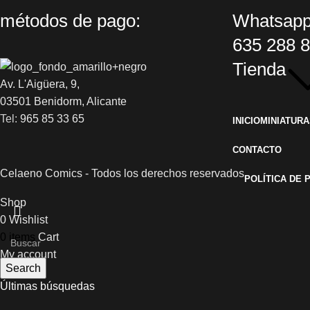
métodos de pago:
Whatsapp
635 288 
Tienda
Av. L'Aigüera, 9,
03501 Benidorm, Alicante
Tel:
965 85 33 65
INICIO
MINIATURA
CONTACTO
Celaeno Comics - Todos los derechos reservados
POLÍTICA DE 
Shop
0
Wishlist
0
items
Cart
My account
Search
Últimas búsquedas