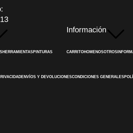
:
813
Información
S
HERRAMIENTAS
PINTURAS
CARRITO
HOME
NOSOTROS
INFORM
PRIVACIDAD
ENVÍOS Y DEVOLUCIONES
CONDICIONES GENERALES
POL