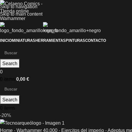
Skip to navigation
Skip to main content
INICIO
MINIATURAS
HERRAMIENTAS
PINTURAS
CONTACTO
Search
0
0
items
0,00
€
Search
0
items
-20%
Home
-
Warhammer 40.000
-
Ejercitos del imperio
-
Adeptus me