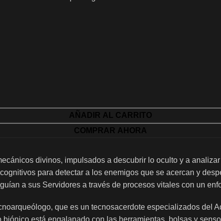
AÑADIR AL CARRITO
COMPRAR AHORA
ánicos divinos, impulsados a descubrir lo oculto y a analizar
s cognitivos para detectar a los enemigos que se acercan y des
 guían a sus Servidores a través de procesos vitales con un enf
ecnoarqueólogo, que es un tecnosacerdote especializados del 
 biónico está engalanado con las herramientas, bolsas y sensore