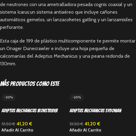
de neutrones con una ametralladora pesada cognis coaxial y un
sistema Icarus:un sistema antiaéreo que incluye cañones
automáticos gemelos, un lanzacohetes gatling y un lanzamisiles
perforante.
Esta caja de 199 de plástico multicomponente te permite montar
un Onager Dunecrawler e incluye una hoja pequeña de
calcomanías del Adeptus Mechanicus y una peana redonda de
130mm.
Más productos como este
-20%
-20%
Adeptus Mechanicus Ironstrider
Adeptus Mechanicus Sydonian
Ballistarius
Dragoon
41,20
€
41,20
€
51,50
€
51,50
€
Añadir Al Carrito
Añadir Al Carrito