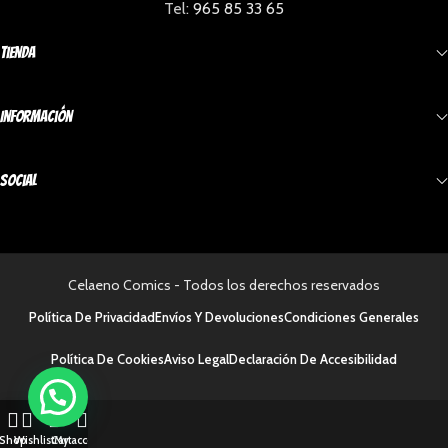
Tel:
965 85 33 65
Tienda
Información
Social
Celaeno Comics - Todos los derechos reservados
Política De Privacidad
Envíos Y Devoluciones
Condiciones Generales
Política De Cookies
Aviso Legal
Declaración De Accesibilidad
Shop
Wishlist
Cart
My account