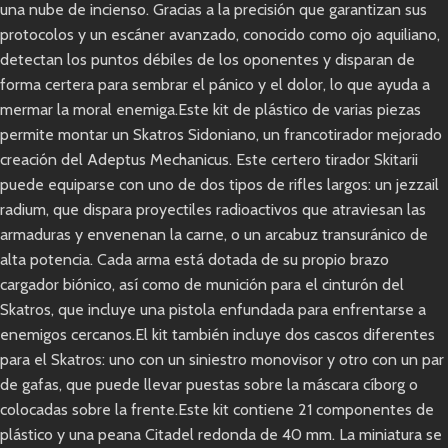
una nube de incienso. Gracias a la precisión que garantizan sus
protocolos y un escáner avanzado, conocido como ojo aquiliano,
detectan los puntos débiles de los oponentes y disparan de
forma certera para sembrar el pánico y el dolor, lo que ayuda a
mermar la moral enemiga.Este kit de plástico de varias piezas
permite montar un Skatros Sidoniano, un francotirador mejorado
creación del Adeptus Mechanicus. Este certero tirador Skitarii
puede equiparse con uno de dos tipos de rifles largos: un jezzail
radium, que dispara proyectiles radioactivos que atraviesan las
armaduras y envenenan la carne, o un arcabuz transuránico de
alta potencia. Cada arma está dotada de su propio brazo
cargador biónico, así como de munición para el cinturón del
Skatros, que incluye una pistola enfundada para enfrentarse a
enemigos cercanos.El kit también incluye dos cascos diferentes
para el Skatros: uno con un siniestro monovisor y otro con un par
de gafas, que puede llevar puestas sobre la máscara cíborg o
colocadas sobre la frente.Este kit contiene 21 componentes de
plástico y una peana Citadel redonda de 40 mm. La miniatura se