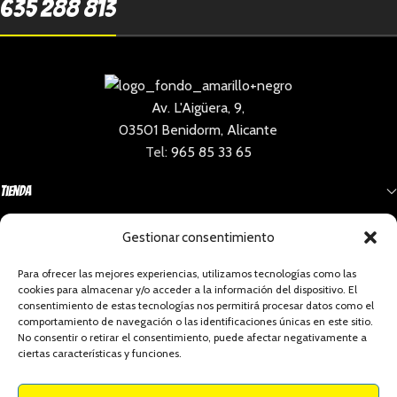
635 288 813
Av. L'Aigüera, 9,
03501 Benidorm, Alicante
Tel:
965 85 33 65
Tienda
Gestionar consentimiento
Información
Para ofrecer las mejores experiencias, utilizamos tecnologías como las
cookies para almacenar y/o acceder a la información del dispositivo. El
Social
consentimiento de estas tecnologías nos permitirá procesar datos como el
comportamiento de navegación o las identificaciones únicas en este sitio.
No consentir o retirar el consentimiento, puede afectar negativamente a
ciertas características y funciones.
Celaeno Comics - Todos los derechos reservados