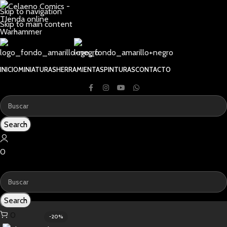
Skip to navigation
Skip to main content
INICIO
MINIATURAS
HERRAMIENTAS
PINTURAS
CONTACTO
Search
0
0
0,00
€
Search
0
-20%