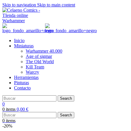
Skip to navigation
Skip to main content
Inicio
Miniaturas
Warhammer 40.000
Age of sigmar
The Old World
Kill Team
Warcry
Herramientas
Pinturas
Contacto
Search
0
0
items
0,00
€
Search
0
items
-20%