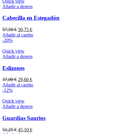
Quick view
Añadir a deseos
Cabecilla en Estegadón
El
El
57,50
€
50,75
€
precio
precio
Añadir al carrito
original
actual
-20%
era:
es:
57,50 €.
50,75 €.
Quick view
Añadir a deseos
Eslizones
El
El
37,00
€
29,60
€
precio
precio
Añadir al carrito
original
actual
-12%
era:
es:
37,00 €.
29,60 €.
Quick view
Añadir a deseos
Guardias Saurios
El
El
51,25
€
45,10
€