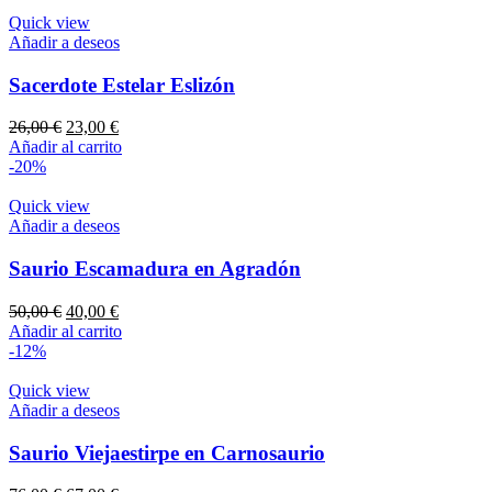
era:
es:
120,00 €.
96,00 €.
Quick view
Añadir a deseos
Sacerdote Estelar Eslizón
El
El
26,00
€
23,00
€
precio
precio
Añadir al carrito
original
actual
-20%
era:
es:
26,00 €.
23,00 €.
Quick view
Añadir a deseos
Saurio Escamadura en Agradón
El
El
50,00
€
40,00
€
precio
precio
Añadir al carrito
original
actual
-12%
era:
es:
50,00 €.
40,00 €.
Quick view
Añadir a deseos
Saurio Viejaestirpe en Carnosaurio