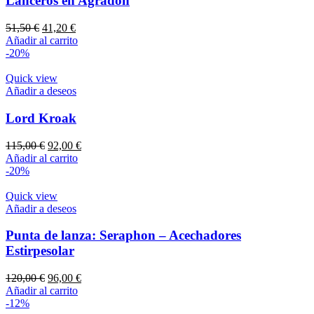
Lanceros en Agradón
El
El
51,50
€
41,20
€
precio
precio
Añadir al carrito
original
actual
-20%
era:
es:
51,50 €.
41,20 €.
Quick view
Añadir a deseos
Lord Kroak
El
El
115,00
€
92,00
€
precio
precio
Añadir al carrito
original
actual
-20%
era:
es:
115,00 €.
92,00 €.
Quick view
Añadir a deseos
Punta de lanza: Seraphon – Acechadores
Estirpesolar
El
El
120,00
€
96,00
€
precio
precio
Añadir al carrito
original
actual
-12%