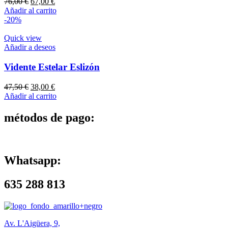
El
El
76,00
€
67,00
€
precio
precio
Añadir al carrito
original
actual
-20%
era:
es:
76,00 €.
67,00 €.
Quick view
Añadir a deseos
Vidente Estelar Eslizón
El
El
47,50
€
38,00
€
precio
precio
Añadir al carrito
original
actual
era:
es:
métodos de pago:
47,50 €.
38,00 €.
Whatsapp:
635 288 813
Av. L'Aigüera, 9,