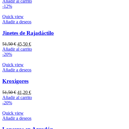
precio
precio
Añadir al carrito
original
actual
-12%
era:
es:
51,25 €.
45,10 €.
Quick view
Añadir a deseos
Jinetes de Rajadáctilo
El
El
51,50
€
45,50
€
precio
precio
Añadir al carrito
original
actual
-20%
era:
es:
51,50 €.
45,50 €.
Quick view
Añadir a deseos
Kroxigores
El
El
51,50
€
41,20
€
precio
precio
Añadir al carrito
original
actual
-20%
era:
es:
51,50 €.
41,20 €.
Quick view
Añadir a deseos