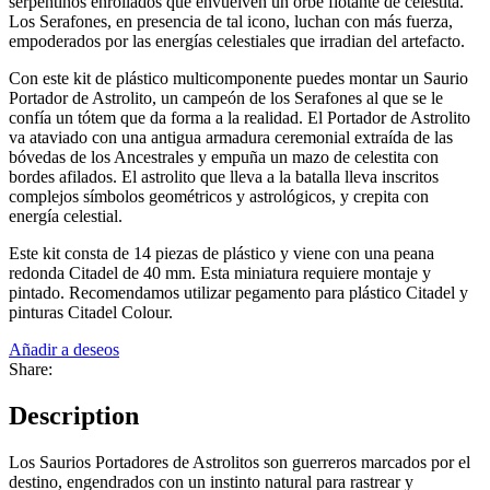
serpentinos enrollados que envuelven un orbe flotante de celestita.
Los Serafones, en presencia de tal icono, luchan con más fuerza,
empoderados por las energías celestiales que irradian del artefacto.
Con este kit de plástico multicomponente puedes montar un Saurio
Portador de Astrolito, un campeón de los Serafones al que se le
confía un tótem que da forma a la realidad. El Portador de Astrolito
va ataviado con una antigua armadura ceremonial extraída de las
bóvedas de los Ancestrales y empuña un mazo de celestita con
bordes afilados. El astrolito que lleva a la batalla lleva inscritos
complejos símbolos geométricos y astrológicos, y crepita con
energía celestial.
Este kit consta de 14 piezas de plástico y viene con una peana
redonda Citadel de 40 mm. Esta miniatura requiere montaje y
pintado. Recomendamos utilizar pegamento para plástico Citadel y
pinturas Citadel Colour.
Añadir a deseos
Share:
Description
Los Saurios Portadores de Astrolitos son guerreros marcados por el
destino, engendrados con un instinto natural para rastrear y