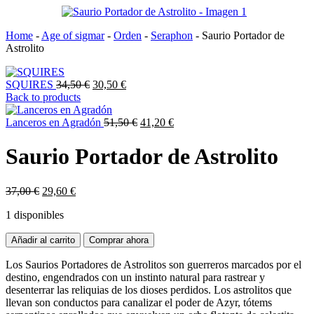
Home
-
Age of sigmar
-
Orden
-
Seraphon
-
Saurio Portador de
Astrolito
El
El
SQUIRES
34,50
€
30,50
€
precio
precio
Back to products
original
actual
era:
es:
El
El
Lanceros en Agradón
51,50
€
41,20
€
34,50 €.
30,50 €.
precio
precio
original
actual
Saurio Portador de Astrolito
era:
es:
51,50 €.
41,20 €.
El
El
37,00
€
29,60
€
precio
precio
1 disponibles
original
actual
era:
es:
Saurio
Añadir al carrito
37,00 €.
29,60 €.
Comprar ahora
Portador
de
Los Saurios Portadores de Astrolitos son guerreros marcados por el
Astrolito
destino, engendrados con un instinto natural para rastrear y
cantidad
desenterrar las reliquias de los dioses perdidos. Los astrolitos que
llevan son conductos para canalizar el poder de Azyr, tótems