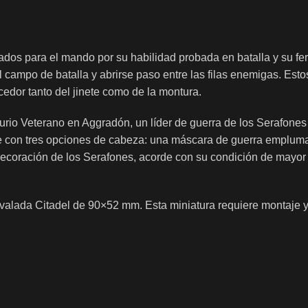
os para el mando por su habilidad probada en batalla y su fe
l campo de batalla y abrirse paso entre las filas enemigas. Es
cedor tanto del jinete como de la montura.
rio Veterano en Aggradón, un líder de guerra de los Serafones 
ne con tres opciones de cabeza: una máscara de guerra empluma
coración de los Serafones, acorde con su condición de mayor d
 ovalada Citadel de 90×52 mm. Esta miniatura requiere montaje