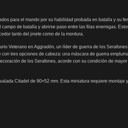
os para el mando por su habilidad probada en batalla y su fe
l campo de batalla y abrirse paso entre las filas enemigas. Es
cedor tanto del jinete como de la montura.
rio Veterano en Aggradón, un líder de guerra de los Serafones 
ne con tres opciones de cabeza: una máscara de guerra empluma
coración de los Serafones, acorde con su condición de mayor d
 ovalada Citadel de 90×52 mm. Esta miniatura requiere montaje