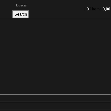
0
0
items
0,0
Search