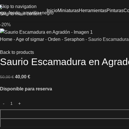
Skip to navigation
Inicio
Miniaturas
Herramientas
Pinturas
Co
Skip to main content
-20%
Home
-
Age of sigmar
-
Orden
-
Seraphon
-
Saurio Escamadura
Back to products
Saurio Escamadura en Agrad
40,00
€
50,00
€
Disponible para reserva