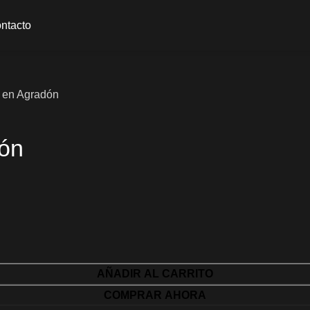
ntacto
 en Agradón
ón
AÑADIR AL CARRITO
COMPRAR AHORA