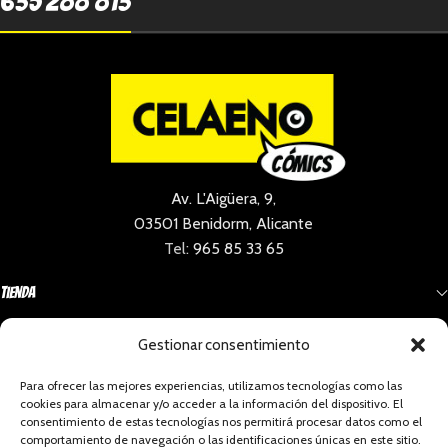
635 288 813
Av. L'Aigüera, 9,
03501 Benidorm, Alicante
Tel:
965 85 33 65
Tienda
Gestionar consentimiento
Información
Para ofrecer las mejores experiencias, utilizamos tecnologías como las
cookies para almacenar y/o acceder a la información del dispositivo. El
Social
consentimiento de estas tecnologías nos permitirá procesar datos como el
comportamiento de navegación o las identificaciones únicas en este sitio.