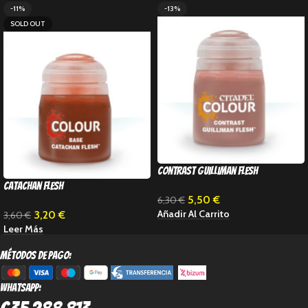
-11%
-13%
SOLD OUT
Contrast Guilliman flesh
Catachan Flesh
5,50
€
6,30
€
Añadir Al Carrito
3,20
€
3,60
€
Leer Más
métodos de pago:
Whatsapp: