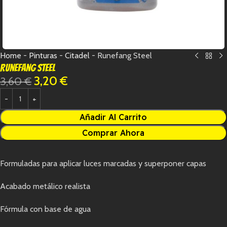
Home
-
Pinturas
-
Citadel
-
Runefang Steel
Runefang Steel
3,20
€
3,60
€
Añadir Al Carrito
Comprar Ahora
Formuladas para aplicar luces marcadas y superponer capas
Acabado metálico realista
Fórmula con base de agua