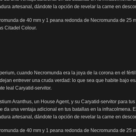
dura artesanal, dándote la opción de revelar la carne en desc
ecromunda de 40 mm y 1 peana redonda de Necromunda de 25 mm.
s Citadel Colour.
erium, cuando Necromunda era la joya de la corona en el fértil
rol dejan entrever una cruda verdad: lo que sea que habite ba
e leal Caryatid-servitor.
stium Aranthus, un House Agent, y su Caryatid-servitor para t
 da una ventaja adicional en tus batallas en la infracolmena. E
dura artesanal, dándote la opción de revelar la carne en desc
ecromunda de 40 mm y 1 peana redonda de Necromunda de 25 mm.