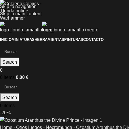
Skip to navigation
Skip to main content
INICIO
MINIATURAS
HERRAMIENTAS
PINTURAS
CONTACTO
Search
0
0
items
0,00
€
Search
0
items
-20%
Home
-
Otros juegos
-
Necromunda
-
Ozostium Aranthus the Di