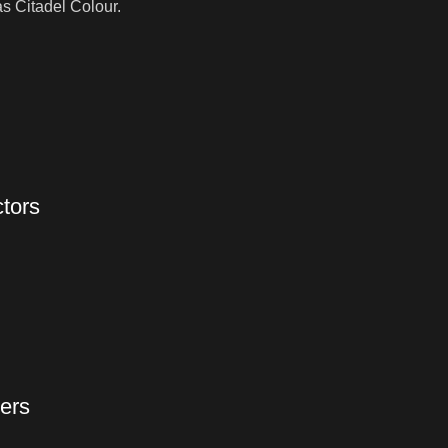
s Citadel Colour.
tors
ters