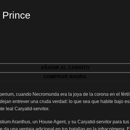
 Prince
AÑADIR AL CARRITO
COMPRAR AHORA
erium, cuando Necromunda era la joya de la corona en el fértil
rol dejan entrever una cruda verdad: lo que sea que habite ba
e leal Caryatid-servitor.
stium Aranthus, un House Agent, y su Caryatid-servitor para t
 da una ventaja adicional en tus batallas en la infracolmena. E