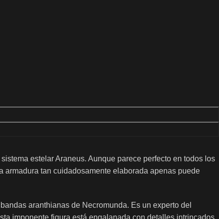
 sistema estelar Araneus. Aunque parece perfecto en todos los
jo esa armadura tan cuidadosamente elaborada apenas puede
us bandas aranthianas de Necromunda. Es un experto del
sta imponente figura está engalanada con detalles intrincados,