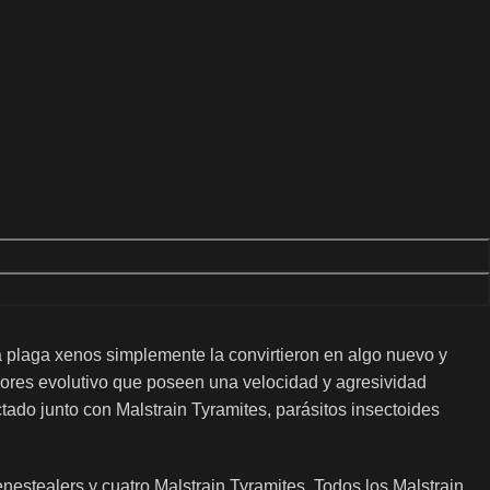
 plaga xenos simplemente la convirtieron en algo nuevo y
rores evolutivo que poseen una velocidad y agresividad
do junto con Malstrain Tyramites, parásitos insectoides
nestealers y cuatro Malstrain Tyramites. Todos los Malstrain