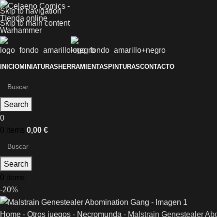
Skip to navigation
Skip to main content
INICIO
MINIATURAS
HERRAMIENTAS
PINTURAS
CONTACTO
Search
0
0
items
0,00
€
Search
0
items
-20%
Home
-
Otros juegos
-
Necromunda
-
Malstrain Genestealer A