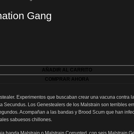
nation Gang
AÑADIR AL CARRITO
COMPRAR AHORA
stealer. Experimentos que buscaban crear una vacuna contra la
a Secundus. Los Genestealers de los Malstrain son terribles er
segundos. Acompañan a las bandas y Brood Scum que han infecta
eales sabuesos chillones.
ia banda Malstrain o Malstrain Corrupted, con seis Malstrain Ge