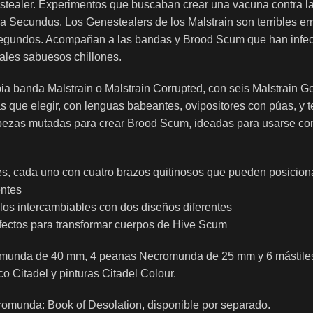
stealer. Experimentos que buscaban crear una vacuna contra la
a Secundus. Los Genestealers de los Malstrain son terribles er
segundos. Acompañan a las bandas y Brood Scum que han infecta
eales sabuesos chillones.
ia banda Malstrain o Malstrain Corrupted, con seis Malstrain Ge
s que elegir, con lenguas babeantes, ovipositores con púas, y te
cabezas mutadas para crear Brood Scum, ideadas para usarse co
tes, cada uno con cuatro brazos quitinosos que pueden posicion
entes
ulos intercambiables con dos diseños diferentes
fectos para transformar cuerpos de Hive Scum
romunda de 40 mm, 4 peanas Necromunda de 25 mm y 6 mástiles
 Citadel y pinturas Citadel Colour.
romunda: Book of Desolation, disponible por separado.