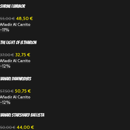
Shrine Luminor
48,50
€
55,00
€
Añadir Al Carrito
-11%
The Light of Eltharion
32,75
€
37,00
€
Añadir Al Carrito
-12%
Vanari Dawnriders
50,75
€
57,50
€
Añadir Al Carrito
-12%
Vanari Starshard Ballista
44,00
€
50,00
€