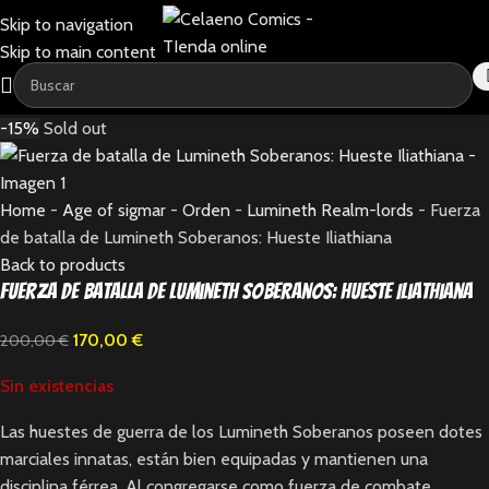
Skip to navigation
Skip to main content
-15%
Sold out
Home
-
Age of sigmar
-
Orden
-
Lumineth Realm-lords
-
Fuerza
de batalla de Lumineth Soberanos: Hueste Iliathiana
Back to products
Fuerza de batalla de Lumineth Soberanos: Hueste Iliathiana
170,00
€
200,00
€
Sin existencias
Las huestes de guerra de los Lumineth Soberanos poseen dotes
marciales innatas, están bien equipadas y mantienen una
disciplina férrea. Al congregarse como fuerza de combate,