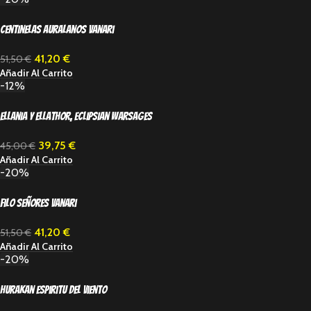
Centinelas auralanos vanari
41,20
€
51,50
€
Añadir Al Carrito
-12%
Ellania y Ellathor, Eclipsian Warsages
39,75
€
45,00
€
Añadir Al Carrito
-20%
Filo señores vanari
41,20
€
51,50
€
Añadir Al Carrito
-20%
Hurakan espiritu del viento