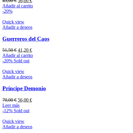
El
El
45,00
€
36,00
€
precio
precio
Añadir al carrito
original
actual
-20%
era:
es:
45,00 €.
36,00 €.
Quick view
Añadir a deseos
Guerreros del Caos
El
El
51,50
€
41,20
€
precio
precio
Añadir al carrito
original
actual
-20%
Sold out
era:
es:
51,50 €.
41,20 €.
Quick view
Añadir a deseos
Príncipe Demonio
El
El
70,00
€
56,00
€
precio
precio
Leer más
original
actual
-12%
Sold out
era:
es:
70,00 €.
56,00 €.
Quick view
Añadir a deseos