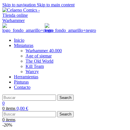
Skip to navigation
Skip to main content
Inicio
Miniaturas
Warhammer 40.000
Age of sigmar
The Old World
Kill Team
Warcry
Herramientas
Pinturas
Contacto
Search
0
0
items
0,00
€
Search
0
items
-20%