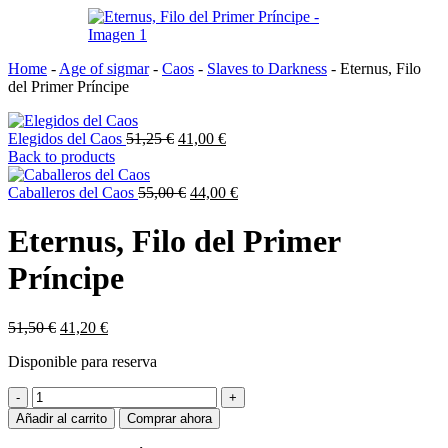
Home
-
Age of sigmar
-
Caos
-
Slaves to Darkness
-
Eternus, Filo
del Primer Príncipe
El
El
Elegidos del Caos
51,25
€
41,00
€
precio
precio
Back to products
original
actual
era:
El
es:
El
Caballeros del Caos
55,00
€
44,00
€
51,25 €.
precio
41,00 €.
precio
original
actual
Eternus, Filo del Primer
era:
es:
55,00 €.
44,00 €.
Príncipe
El
El
51,50
€
41,20
€
precio
precio
Disponible para reserva
original
actual
era:
es:
Eternus,
51,50 €.
41,20 €.
Filo
Añadir al carrito
Comprar ahora
del