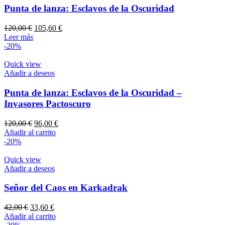
Punta de lanza: Esclavos de la Oscuridad
El
El
120,00
€
105,60
€
precio
precio
Leer más
original
actual
-20%
era:
es:
120,00 €.
105,60 €.
Quick view
Añadir a deseos
Punta de lanza: Esclavos de la Oscuridad –
Invasores Pactoscuro
El
El
120,00
€
96,00
€
precio
precio
Añadir al carrito
original
actual
-20%
era:
es:
120,00 €.
96,00 €.
Quick view
Añadir a deseos
Señor del Caos en Karkadrak
El
El
42,00
€
33,60
€
precio
precio
Añadir al carrito
original
actual