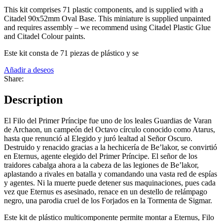
This kit comprises 71 plastic components, and is supplied with a
Citadel 90x52mm Oval Base. This miniature is supplied unpainted
and requires assembly – we recommend using Citadel Plastic Glue
and Citadel Colour paints.
Este kit consta de 71 piezas de plástico y se
Añadir a deseos
Share:
Description
El Filo del Primer Príncipe fue uno de los leales Guardias de Varan
de Archaon, un campeón del Octavo círculo conocido como Atarus,
hasta que renunció al Elegido y juró lealtad al Señor Oscuro.
Destruido y renacido gracias a la hechicería de Be’lakor, se convirtió
en Eternus, agente elegido del Primer Príncipe. El señor de los
traidores cabalga ahora a la cabeza de las legiones de Be’lakor,
aplastando a rivales en batalla y comandando una vasta red de espías
y agentes. Ni la muerte puede detener sus maquinaciones, pues cada
vez que Eternus es asesinado, renace en un destello de relámpago
negro, una parodia cruel de los Forjados en la Tormenta de Sigmar.
Este kit de plástico multicomponente permite montar a Eternus, Filo