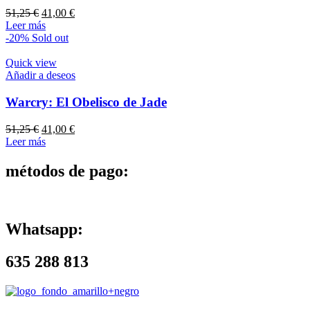
El
El
51,25
€
41,00
€
precio
precio
Leer más
original
actual
-20%
Sold out
era:
es:
51,25 €.
41,00 €.
Quick view
Añadir a deseos
Warcry: El Obelisco de Jade
El
El
51,25
€
41,00
€
precio
precio
Leer más
original
actual
era:
es:
métodos de pago:
51,25 €.
41,00 €.
Whatsapp:
635 288 813