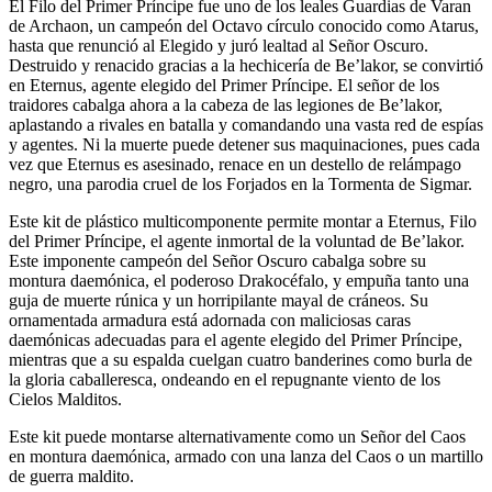
Primer
El Filo del Primer Príncipe fue uno de los leales Guardias de Varan
Príncipe
de Archaon, un campeón del Octavo círculo conocido como Atarus,
cantidad
hasta que renunció al Elegido y juró lealtad al Señor Oscuro.
Destruido y renacido gracias a la hechicería de Be’lakor, se convirtió
en Eternus, agente elegido del Primer Príncipe. El señor de los
traidores cabalga ahora a la cabeza de las legiones de Be’lakor,
aplastando a rivales en batalla y comandando una vasta red de espías
y agentes. Ni la muerte puede detener sus maquinaciones, pues cada
vez que Eternus es asesinado, renace en un destello de relámpago
negro, una parodia cruel de los Forjados en la Tormenta de Sigmar.
Este kit de plástico multicomponente permite montar a Eternus, Filo
del Primer Príncipe, el agente inmortal de la voluntad de Be’lakor.
Este imponente campeón del Señor Oscuro cabalga sobre su
montura daemónica, el poderoso Drakocéfalo, y empuña tanto una
guja de muerte rúnica y un horripilante mayal de cráneos. Su
ornamentada armadura está adornada con maliciosas caras
daemónicas adecuadas para el agente elegido del Primer Príncipe,
mientras que a su espalda cuelgan cuatro banderines como burla de
la gloria caballeresca, ondeando en el repugnante viento de los
Cielos Malditos.
Este kit puede montarse alternativamente como un Señor del Caos
en montura daemónica, armado con una lanza del Caos o un martillo
de guerra maldito.