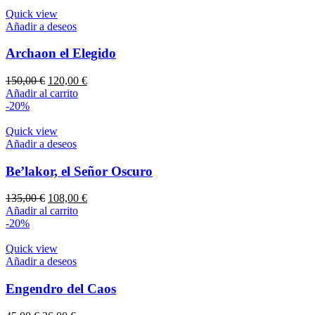
Quick view
Añadir a deseos
Archaon el Elegido
El
El
150,00
€
120,00
€
precio
precio
Añadir al carrito
original
actual
-20%
era:
es:
150,00 €.
120,00 €.
Quick view
Añadir a deseos
Be’lakor, el Señor Oscuro
El
El
135,00
€
108,00
€
precio
precio
Añadir al carrito
original
actual
-20%
era:
es:
135,00 €.
108,00 €.
Quick view
Añadir a deseos
Engendro del Caos