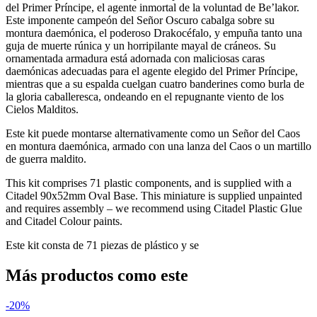
del Primer Príncipe, el agente inmortal de la voluntad de Be’lakor.
Este imponente campeón del Señor Oscuro cabalga sobre su
montura daemónica, el poderoso Drakocéfalo, y empuña tanto una
guja de muerte rúnica y un horripilante mayal de cráneos. Su
ornamentada armadura está adornada con maliciosas caras
daemónicas adecuadas para el agente elegido del Primer Príncipe,
mientras que a su espalda cuelgan cuatro banderines como burla de
la gloria caballeresca, ondeando en el repugnante viento de los
Cielos Malditos.
Este kit puede montarse alternativamente como un Señor del Caos
en montura daemónica, armado con una lanza del Caos o un martillo
de guerra maldito.
This kit comprises 71 plastic components, and is supplied with a
Citadel 90x52mm Oval Base. This miniature is supplied unpainted
and requires assembly – we recommend using Citadel Plastic Glue
and Citadel Colour paints.
Este kit consta de 71 piezas de plástico y se
Más productos como este
-20%