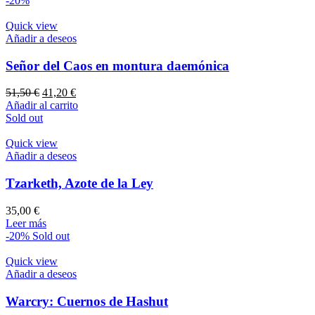
-20%
era:
es:
42,00 €.
33,60 €.
Quick view
Añadir a deseos
Señor del Caos en montura daemónica
El
El
51,50
€
41,20
€
precio
precio
Añadir al carrito
original
actual
Sold out
era:
es:
51,50 €.
41,20 €.
Quick view
Añadir a deseos
Tzarketh, Azote de la Ley
35,00
€
Leer más
-20%
Sold out
Quick view
Añadir a deseos
Warcry: Cuernos de Hashut