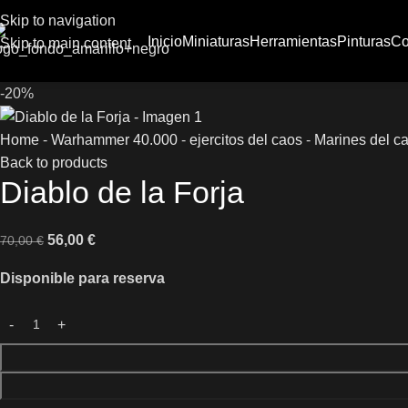
Skip to navigation
Inicio
Miniaturas
Herramientas
Pinturas
Co
Skip to main content
-20%
Home
-
Warhammer 40.000
-
ejercitos del caos
-
Marines del c
Back to products
Diablo de la Forja
56,00
€
70,00
€
Disponible para reserva