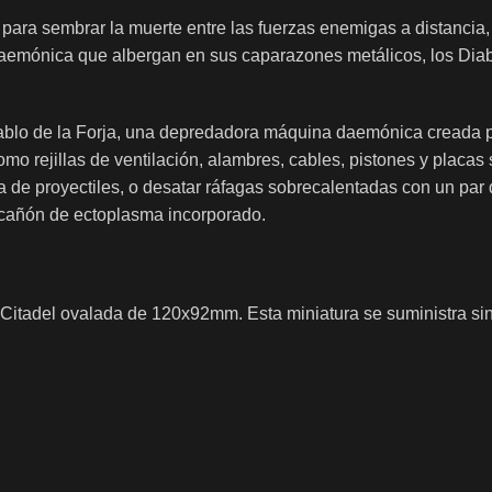
ara sembrar la muerte entre las fuerzas enemigas a distancia
 daemónica que albergan en sus caparazones metálicos, los Dia
ablo de la Forja, una depredadora máquina daemónica creada p
como rejillas de ventilación, alambres, cables, pistones y plac
de proyectiles, o desatar ráfagas sobrecalentadas con un par d
cañón de ectoplasma incorporado.
na Citadel ovalada de 120x92mm. Esta miniatura se suministra 