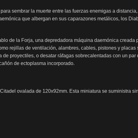
ara sembrar la muerte entre las fuerzas enemigas a distancia
 daemónica que albergan en sus caparazones metálicos, los Dia
ablo de la Forja, una depredadora máquina daemónica creada p
como rejillas de ventilación, alambres, cables, pistones y plac
de proyectiles, o desatar ráfagas sobrecalentadas con un par d
cañón de ectoplasma incorporado.
na Citadel ovalada de 120x92mm. Esta miniatura se suministra 