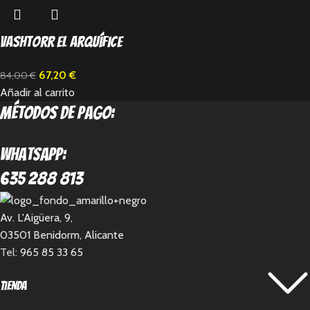
Vashtorr el Arquífice
67,20
€
84,00
€
Añadir al carrito
métodos de pago:
Whatsapp:
635 288 813
Av. L'Aigüera, 9,
03501 Benidorm, Alicante
Tel:
965 85 33 65
Tienda