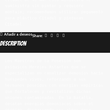
suministra sin pintar y requiere 
montaje; recomendamos utilizar pegamento 
para plástico Citadel y pinturas 
Citadel.
Añadir a deseos
Share:
Description
Los Maestros de la Posesión son 
psíquicos Herejes Astartes que se 
especializan en canalizar demonios hacia 
huéspedes vivos, reforzando a sus 
hermanos poseídos con energías empíricas 
que fortalecen y revitalizan dichas 
uniones contaminadas. En la batalla, 
desatan energías demoníacas sobre el 
enemigo, desgarrando sus almas para 