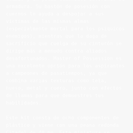
armadura. Su bastón de posesión con 
cuernos le ayuda a despojar a sus 
víctimas de las mismas almas 
(especialmente mortal para los psíquicos 
enemigos), mientras que la daga de 
sacrificio que cuelga de su cinturón se 
dirige más a menudo contra aliados 
desafortunados. Master of Possession es 
una excelente opción para los aspirantes 
a campeones de pasatiempos, ya que 
combina varias texturas como tela, 
hueso, metal y cuero, junto con efectos 
de llamas para que demuestres tus 
habilidades.

Este kit consta de ocho componentes de 
plástico y viene con una peana redonda 
Citadel de 40 mm. Esta miniatura se 