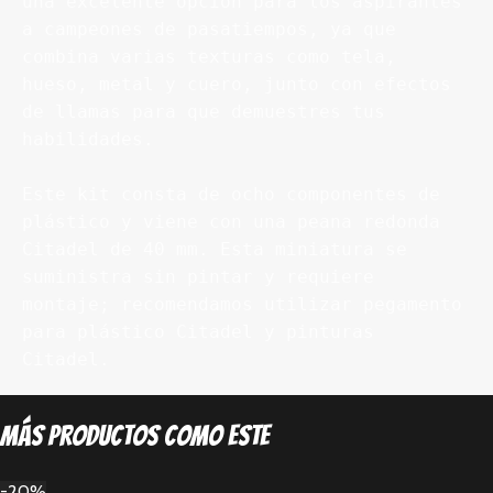
una excelente opción para los aspirantes 
a campeones de pasatiempos, ya que 
combina varias texturas como tela, 
hueso, metal y cuero, junto con efectos 
de llamas para que demuestres tus 
habilidades.

Este kit consta de ocho componentes de 
plástico y viene con una peana redonda 
Citadel de 40 mm. Esta miniatura se 
suministra sin pintar y requiere 
montaje; recomendamos utilizar pegamento 
para plástico Citadel y pinturas 
Citadel.
Más productos como este
-20%