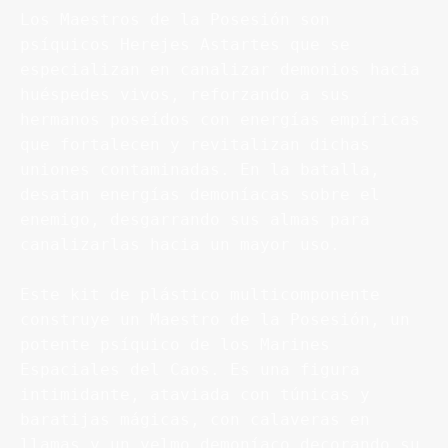
Los Maestros de la Posesión son 
psíquicos Herejes Astartes que se 
especializan en canalizar demonios hacia 
huéspedes vivos, reforzando a sus 
hermanos poseídos con energías empíricas 
que fortalecen y revitalizan dichas 
uniones contaminadas. En la batalla, 
desatan energías demoníacas sobre el 
enemigo, desgarrando sus almas para 
canalizarlas hacia un mayor uso.

Este kit de plástico multicomponente 
construye un Maestro de la Posesión, un 
potente psíquico de los Marines 
Espaciales del Caos. Es una figura 
intimidante, ataviada con túnicas y 
baratijas mágicas, con calaveras en 
llamas y un yelmo demoníaco decorando su 