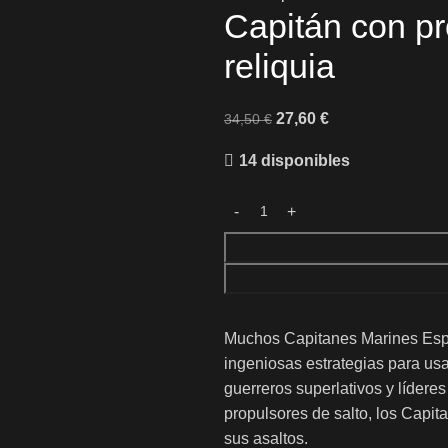
Capitán con pr
reliquia
27,60
€
34,50
€
14 disponibles
Muchos Capitanes Marines Espac
ingeniosas estrategias para us
guerreros superlativos y líderes
propulsores de salto, los Capi
sus asaltos.