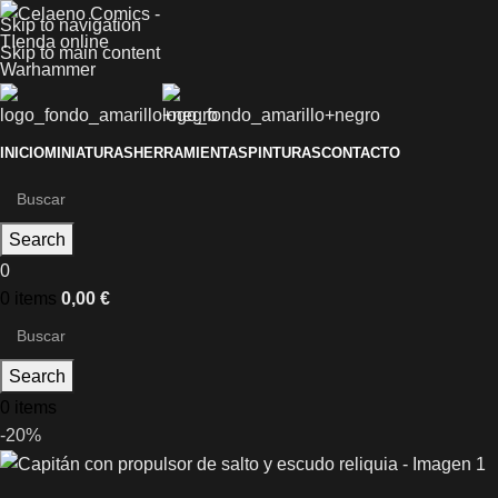
Skip to navigation
Skip to main content
INICIO
MINIATURAS
HERRAMIENTAS
PINTURAS
CONTACTO
Search
0
0
items
0,00
€
Search
0
items
-20%