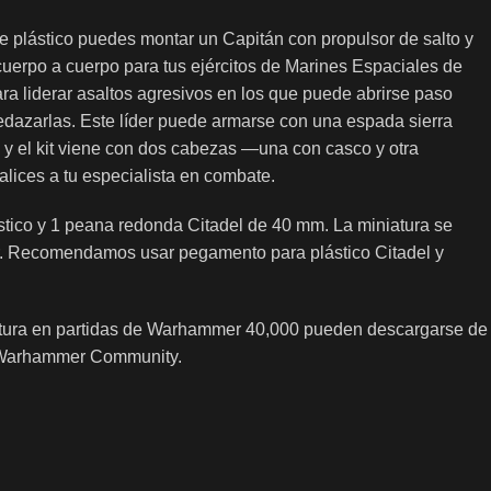
e plástico puedes montar un Capitán con propulsor de salto y
cuerpo a cuerpo para tus ejércitos de Marines Espaciales de
a liderar asaltos agresivos en los que puede abrirse paso
pedazarlas. Este líder puede armarse con una espada sierra
o, y el kit viene con dos cabezas —una con casco y otra
lices a tu especialista en combate.
ástico y 1 peana redonda Citadel de 40 mm. La miniatura se
ar. Recomendamos usar pegamento para plástico Citadel y
iatura en partidas de Warhammer 40,000 pueden descargarse de
de Warhammer Community.