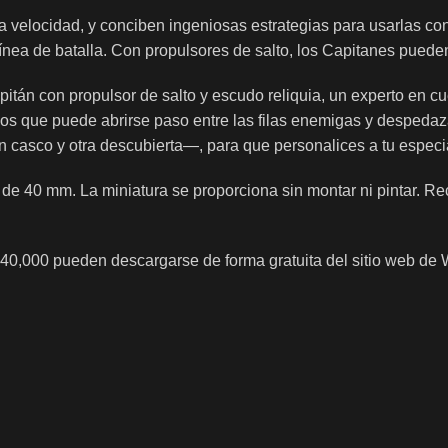
a velocidad, y conciben ingeniosas estrategias para usarlas c
a línea de batalla. Con propulsores de salto, los Capitanes pued
tán con propulsor de salto y escudo reliquia, un experto en cu
los que puede abrirse paso entre las filas enemigas y despedaz
on casco y otra descubierta—, para que personalices a tu especi
el de 40 mm. La miniatura se proporciona sin montar ni pintar.
r 40,000 pueden descargarse de forma gratuita del sitio web 