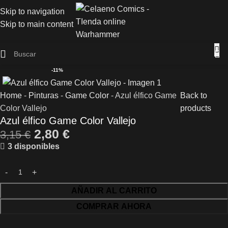
Skip to navigation
Skip to main content
-11%
Home
-
Pinturas
-
Game Color
-
Azul élfico Game
Back to
Color Vallejo
products
Azul élfico Game Color Vallejo
2,80
€
3,15
€
3 disponibles
AÑADIR AL CARRITO
COMPRAR AHORA