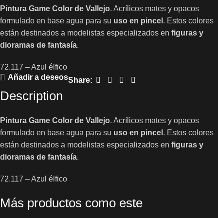
Pintura Game Color de Vallejo
. Acrílicos mates y opacos
formulado en base agua para su
uso en pincel
. Estos colores
están destinados a modelistas especializados en
figuras y
dioramas de fantasía
.
72.117 – Azul élfico
Añadir a deseos
Share:
Description
Pintura Game Color de Vallejo
. Acrílicos mates y opacos
formulado en base agua para su
uso en pincel
. Estos colores
están destinados a modelistas especializados en
figuras y
dioramas de fantasía
.
72.117 – Azul élfico
Más productos como este