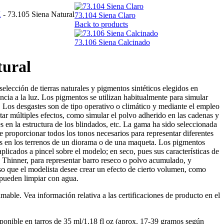
X
-
73.105 Siena Natural
73.104 Siena Claro
Back to products
73.106 Siena Calcinado
tural
lección de tierras naturales y pigmentos sintéticos elegidos en
ncia a la luz. Los pigmentos se utilizan habitualmente para simular
. Los desgastes son de tipo operativo o climático y mediante el empleo
ar múltiples efectos, como simular el polvo adherido en las cadenas y
s en la estructura de los blindados, etc. La gama ha sido seleccionada
e proporcionar todos los tonos necesarios para representar diferentes
as en los terrenos de un diorama o de una maqueta. Los pigmentos
plicados a pincel sobre el modelo; en seco, pues sus características de
 Thinner, para representar barro reseco o polvo acumulado, y
so que el modelista desee crear un efecto de cierto volumen, como
 pueden limpiar con agua.
able. Vea información relativa a las certificaciones de producto en el
onible en tarros de 35 ml/1.18 fl oz (aprox. 17-39 gramos según