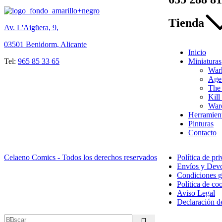
Tienda
Av. L'Aigüera, 9,
03501 Benidorm, Alicante
Inicio
Tel:
965 85 33 65
Miniaturas
War
Age 
The
Kill
War
Herramien
Pinturas
Contacto
Celaeno Comics - Todos los derechos reservados
Política de pr
Envíos y Devo
Condiciones g
Política de co
Aviso Legal
Declaración de