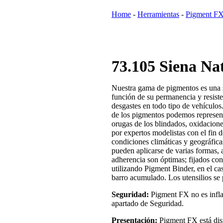
Home
-
Herramientas
-
Pigment F
73.105 Siena Na
Nuestra gama de pigmentos es una se
función de su permanencia y resiste
desgastes en todo tipo de vehículos
de los pigmentos podemos represent
orugas de los blindados, oxidacione
por expertos modelistas con el fin d
condiciones climáticas y geográfic
pueden aplicarse de varias formas, a
adherencia son óptimas; fijados con
utilizando Pigment Binder, en el ca
barro acumulado. Los utensilios se
Seguridad:
Pigment FX no es inflam
apartado de Seguridad.
Presentación:
Pigment FX está disp