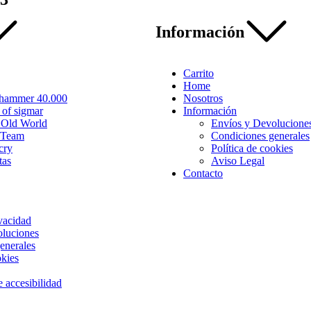
Información
Carrito
Home
hammer 40.000
Nosotros
of sigmar
Información
 Old World
Envíos y Devolucione
 Team
Condiciones generales
cry
Política de cookies
tas
Aviso Legal
Contacto
ivacidad
luciones
enerales
okies
 accesibilidad