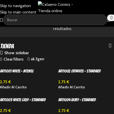
Skip to navigation
Skip to main content
Home
-
Tienda
Mostrando 1–24 de 242
resultados
Tienda
Show sidebar
ak 3gen
Clear filters
AK11001 WHITE – INTENSE
AK11002 OFFWHITE – STANDARD
2,75
€
2,75
€
Añadir Al Carrito
Añadir Al Carrito
AK11003 WHITE GREY – STANDARD
AK11004 IVORY – STANDARD
2,75
€
2,75
€