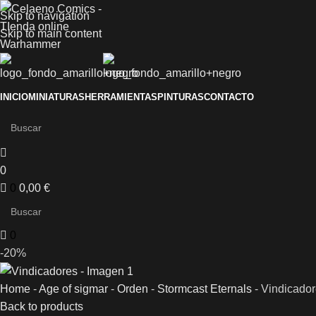
Skip to navigation
Skip to main content
INICIO
MINIATURAS
HERRAMIENTAS
PINTURAS
CONTACTO
0
0
0,00
€
0
-20%
Home
-
Age of sigmar
-
Orden
-
Stormcast Eternals
-
Vindicado
Back to products