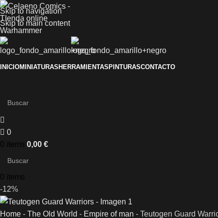
Skip to navigation
Skip to main content
INICIO
MINIATURAS
HERRAMIENTAS
PINTURAS
CONTACTO
0
0
items
0,00
€
0
items
-12%
Home
-
The Old World
-
Empire of man
-
Teutogen Guard Warri