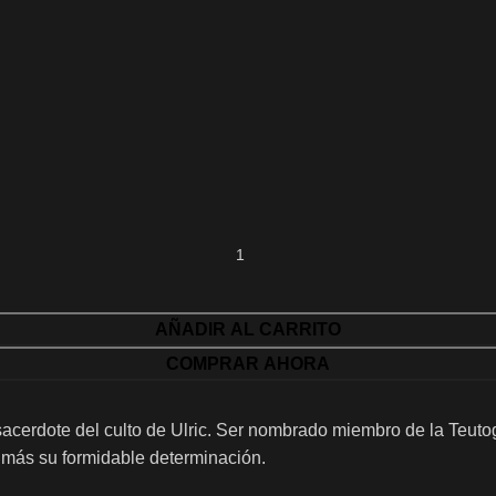
AÑADIR AL CARRITO
COMPRAR AHORA
 sacerdote del culto de Ulric. Ser nombrado miembro de la Teu
n más su formidable determinación.