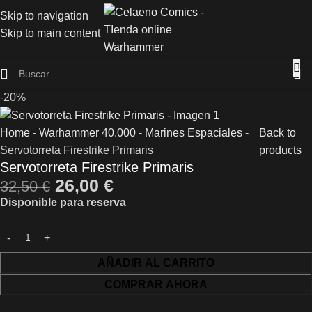
Skip to navigation
Skip to main content
-20%
Home
-
Warhammer 40.000
-
Marines Espaciales
-
Back to
Servotorreta Firestrike Primaris
products
Servotorreta Firestrike Primaris
26,00
€
32,50
€
Disponible para reserva
AÑADIR AL CARRITO
COMPRAR AHORA