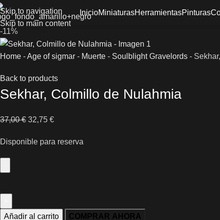
Skip to navigation
Inicio
Miniaturas
Herramientas
Pinturas
Co
Skip to main content
-11%
Home
-
Age of sigmar
-
Muerte
-
Soulblight Gravelords
-
Sekhar,
Back to products
Sekhar, Colmillo de Nulahmia
37,00
€
32,75
€
Disponible para reserva
Añadir al carrito
COMPRAR AHORA