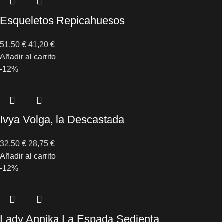
Esqueletos Repicahuesos
51,50
€
41,20
€
Añadir al carrito
-12%
Ivya Volga, la Descastada
32,50
€
28,75
€
Añadir al carrito
-12%
Lady Annika La Espada Sedienta