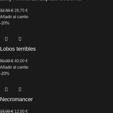
32,50
€
28,75
€
Añadir al carrito
-20%
Lobos terribles
50,00
€
40,00
€
Añadir al carrito
-20%
Necromancer
15,00
€
12,00
€