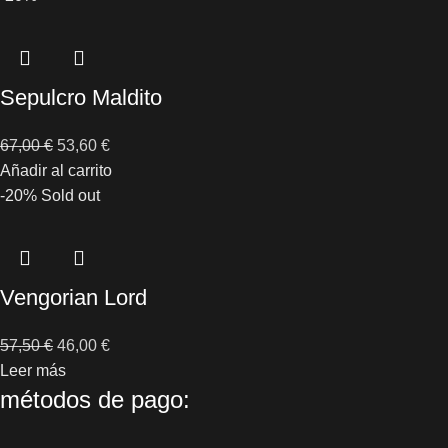
Sepulcro Maldito
67,00
€
53,60
€
Añadir al carrito
-20%
Sold out
Vengorian Lord
57,50
€
46,00
€
Leer más
métodos de pago: