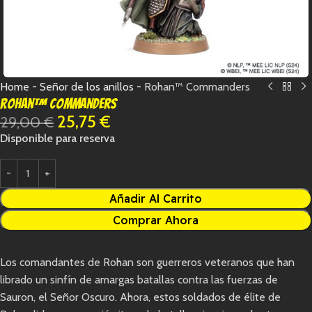
Home
-
Señor de los anillos
-
Rohan™ Commanders
Rohan™ Commanders
25,75
€
29,00
€
Disponible para reserva
Añadir Al Carrito
Comprar Ahora
Los comandantes de Rohan son guerreros veteranos que han
librado un sinfín de amargas batallas contra las fuerzas de
Sauron, el Señor Oscuro. Ahora, estos soldados de élite de