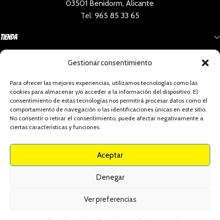
03501 Benidorm, Alicante
Tel:
965 85 33 65
Tienda
Gestionar consentimiento
Información
Para ofrecer las mejores experiencias, utilizamos tecnologías como las
cookies para almacenar y/o acceder a la información del dispositivo. El
Social
consentimiento de estas tecnologías nos permitirá procesar datos como el
comportamiento de navegación o las identificaciones únicas en este sitio.
No consentir o retirar el consentimiento, puede afectar negativamente a
ciertas características y funciones.
Celaeno Comics - Todos los derechos reservados
Aceptar
Política De Privacidad
Envíos Y Devoluciones
Condiciones Generales
Denegar
Política De Cookies
Aviso Legal
Declaración De Accesibilidad
Ver preferencias