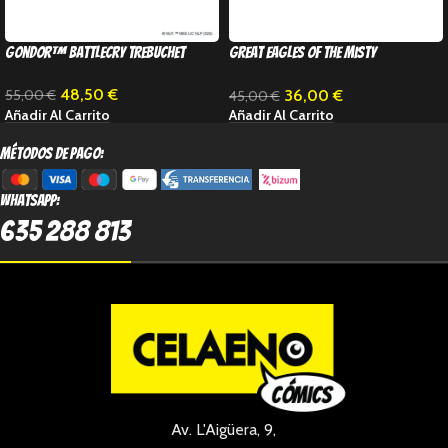
Gondor™ Battlecry Trebuchet
Great Eagles of the Misty
Mountains™
48,50
€
36,00
€
55,00
€
45,00
€
Añadir Al Carrito
Añadir Al Carrito
métodos de pago:
Whatsapp:
635 288 813
Av. L'Aigüera, 9,